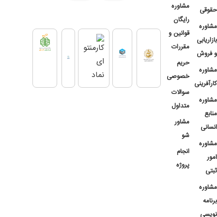
مشاوره
حقوقی
رایگان
مشاوره
قوانین و
بازاریابی
مقررات
و فروش
حریم
مشاوره
خصوصی
کارآفرینی
سوالات
مشاوره
متداول
منابع
مشاور
انسانی
شو
مشاوره
انجام
امور
پروژه
ثبتی
مشاوره
برنامه
نویسی