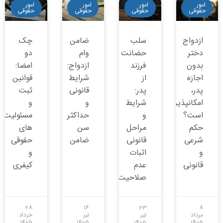
امور
امور
امور
امور
حقوقی
حقوقی
حقوقی
حقوقی
ازدواج
سلب
ضامن
چک
دختر
حضانت
وام
دو
بدون
فرزند
ازدواج:
امضا:
اجازه
از
شرایط
قوانین
پدر،
پدر:
قانونی
ثبت
امکانپذیر
شرایط
و
و
است؟
و
حداکثر
مسئولیت
حکم
مراحل
سن
های
شرعی
قانونی
ضامن
حقوقی
و
اثبات
و
قانونی
عدم
کیفری
صلاحیت
28
16
23
8
مرداد
تیر
تیر
خرداد
1405
1405
1405
1405