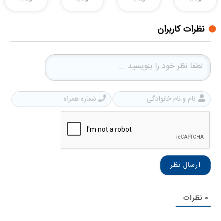
نظرات کاربران
نام
شمار
و
همرا
نام
خانوادگی
0
نظرات