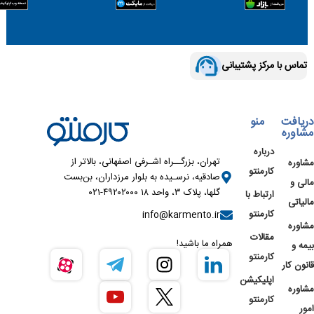
تماس با مرکز پشتیبانی
دریافت
منو
مشاوره
درباره
تهران، بزرگــراه اشـرفی اصفهانی، بالاتر از
مشاوره
کارمنتو
صادقیه، نرسـیده به بلوار مرزداران، بن‌بست
مالی و
گلها، پلاک ۳، واحد ۱۸ ۴۹۲۰۲۰۰۰-۰۲۱
ارتباط با
مالیاتی
کارمنتو
info@karmento.ir
مشاوره
مقالات
همراه ما باشید!
بیمه و
کارمنتو
قانون کار
اپلیکیشن
مشاوره
کارمنتو
امور