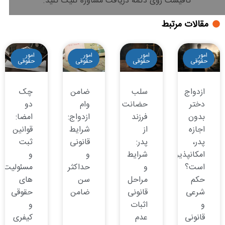
کافیست روی دکمه دریافت مشاوره کلیک کنید.
مقالات مرتبط
امور
امور
امور
امور
حقوقی
حقوقی
حقوقی
حقوقی
ازدواج
سلب
ضامن
چک
دختر
حضانت
وام
دو
بدون
فرزند
ازدواج:
امضا:
اجازه
از
شرایط
قوانین
پدر،
پدر:
قانونی
ثبت
امکانپذیر
شرایط
و
و
است؟
و
حداکثر
مسئولیت
حکم
مراحل
سن
های
شرعی
قانونی
ضامن
حقوقی
و
اثبات
و
قانونی
عدم
کیفری