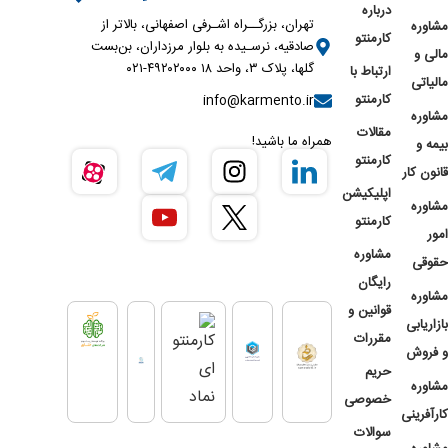
درباره
تهران، بزرگــراه اشـرفی اصفهانی، بالاتر از
مشاوره
کارمنتو
صادقیه، نرسـیده به بلوار مرزداران، بن‌بست
مالی و
گلها، پلاک ۳، واحد ۱۸ ۴۹۲۰۲۰۰۰-۰۲۱
ارتباط با
مالیاتی
کارمنتو
info@karmento.ir
مشاوره
مقالات
همراه ما باشید!
بیمه و
کارمنتو
قانون کار
اپلیکیشن
مشاوره
کارمنتو
امور
مشاوره
حقوقی
رایگان
مشاوره
قوانین و
بازاریابی
مقررات
و فروش
حریم
مشاوره
خصوصی
کارآفرینی
سوالات