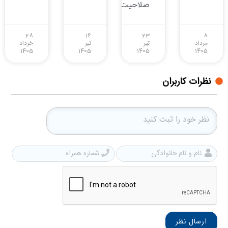
صلاحیت
28
16
23
8
مرداد
تیر
تیر
خرداد
1405
1405
1405
1405
نظرات کاربران
نام
شمار
و
همرا
نام
خانوادگی