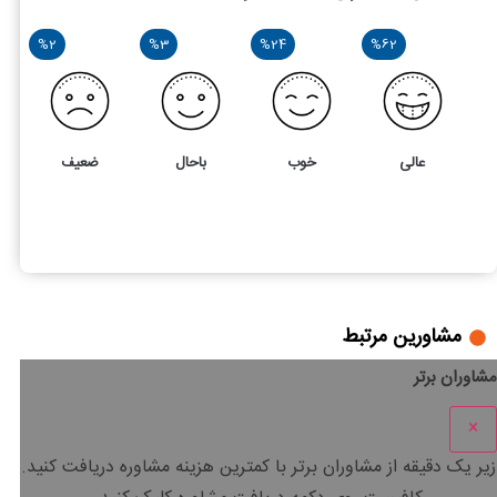
%2
%3
%24
%62
عالی
خوب
باحال
ضعیف
107
5
نکات کلیدی قرارداد جعاله و نحوه تنظیم آن
مشاورین مرتبط
مشاوران برتر
×
زیر یک دقیقه
از مشاوران برتر با
کمترین هزینه
مشاوره دریافت کنید.