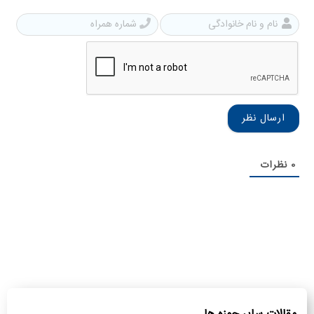
نام
شمار
و
همرا
نام
خانوادگی
0
نظرات