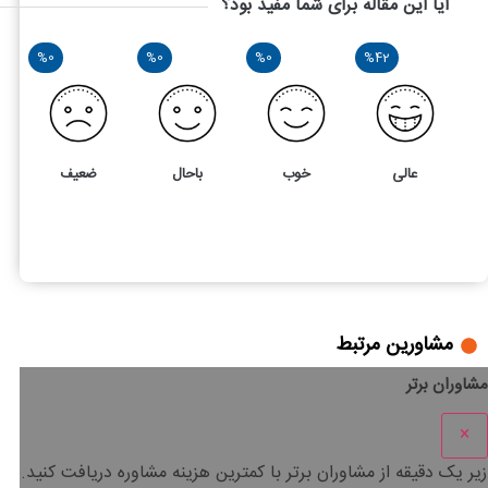
آیا این مقاله برای شما مفید بود؟
%0
%0
%0
%42
عالی
خوب
باحال
ضعیف
7
3
بررسی ماده 26 قانون مالیات های مستقیم
مشاورین مرتبط
مشاوران برتر
×
زیر یک دقیقه
از مشاوران برتر با
کمترین هزینه
مشاوره دریافت کنید.