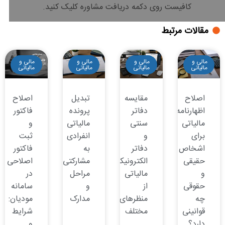
کافیست روی دکمه دریافت مشاوره کلیک کنید.
مقالات مرتبط
مالی و
مالی و
مالی و
مالی و
مالیاتی
مالیاتی
مالیاتی
مالیاتی
اصلاح
مقایسه
تبدیل
اصلاح
اظهارنامه
دفاتر
پرونده
فاکتور
مالیاتی
سنتی
مالیاتی
و
برای
و
انفرادی
ثبت
اشخاص
دفاتر
به
فاکتور
حقیقی
الکترونیکی
مشارکتی:
اصلاحی
و
مالیاتی
مراحل
در
حقوقی
از
و
سامانه
چه
منظرهای
مدارک
مودیان:
قوانینی
مختلف
شرایط
دارد؟
و