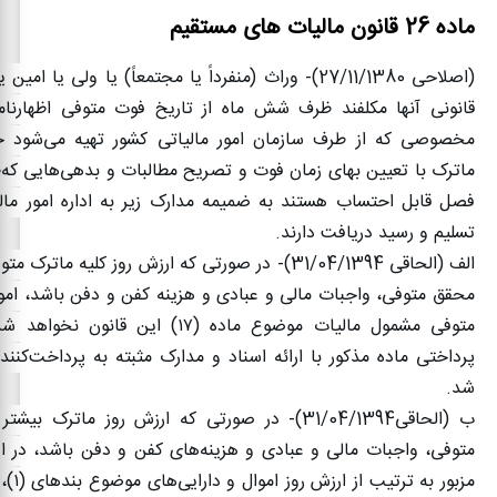
ماده 26 قانون مالیات های مستقیم
(اصلاحی
27/11/1380)-
وراث (‌منفرداً یا مجتمعاً) یا ولی یا امین ی
قانونی آنها مکلفند ظرف شش ماه از تاریخ فوت متوفی اظهارنامه‌
مخصوصی که از طرف سازمان امور مالیاتی کشور تهیه می‌شود حا
ماترک با تعیین بهای زمان فوت و تصریح مطالبات و بدهی‌هایی که‌
فصل قابل احتساب هستند به ضمیمه مدارک زیر به اداره امور مالی
تسلیم و رسید دریافت دارند
.
الف (الحاقی
31/04/1394)-
در صورتی که ارزش روز کلیه ماترک متوف
محقق متوفی، واجبات مالی و عبادی و هزینه کفن‌ و دفن باشد، اموا
متوفی مشمول مالیات موضوع ماده (
۱۷)
این قانون نخواهد شد
پرداختی ماده مذکور با ارائه اسناد و مدارک مثبته به پرداخت‌کنن
شد
.
ب (الحاقی
31/04/1394)-
در صورتی که ارزش روز ماترک بیشتر 
متوفی، واجبات مالی و عبادی و هزینه‌های کفن ‌و دفن باشد، در 
مزبور به ترتیب از ارزش روز اموال و دارایی‌های موضوع بندهای (
۱)
 (