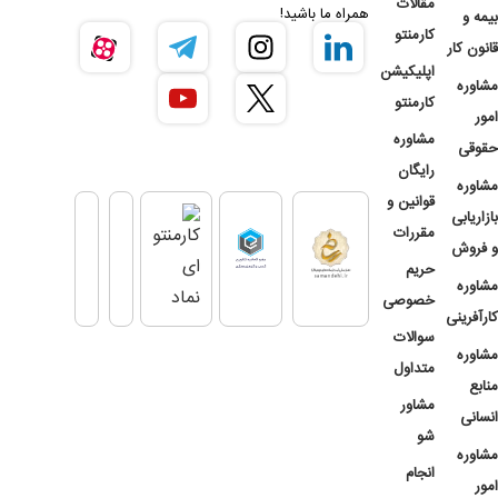
مقالات
همراه ما باشید!
بیمه و
کارمنتو
قانون کار
اپلیکیشن
مشاوره
کارمنتو
امور
مشاوره
حقوقی
رایگان
مشاوره
قوانین و
بازاریابی
مقررات
و فروش
حریم
مشاوره
خصوصی
کارآفرینی
سوالات
مشاوره
متداول
منابع
مشاور
انسانی
شو
مشاوره
انجام
امور