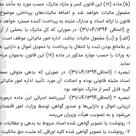
(
۵)
ماده (
۱۷)
این قانون کسر و مازاد ماترک حسب مورد به مأخذ مقرر
مشمول مالیات خواهد شد و اضافه مالیات‌های پرداختی موضوع 
قانون با ارائه اسناد و مدارک مثبته به پرداخت‌ کننده مسترد خواهد 
ج (الحاقی
31/04/1394)-
در صورتی که کل ماترک یا بخشی از آن
(الف) و (ب) مشمول مالیات نباشد، اداره امور مالیاتی موظف است گ
بر بلامانع بودن ثبت یا انتقال یا پرداخت یا تحویل اموال و دارایی
به وراث را حسب موارد مذکور در ماده (
۱۷)
این قانون به‌عنوان مرا
نماید
.
تبصره
۱ (
الحاقی
31/04/1394)-
در صورتی که بدهی متوفی مستن
اسناد مثبته قانونی بوده و اصالت آن مورد تأیید اداره امور مالیاتی
گیرد قابل کسر از ماترک خواهد بود
.
تبصره
۲ (
الحاقی
31/04/1394)-
آیین‌نامه اجرائی این ماده درمور
ارزیابی اموال و دارایی‌ها و صدور گواهی توسط وزارت امور اقتصادی
می‌شود و به‌ تصویب هیأت وزیران می‌رسد
.
1-
رونوشت یا تصویر گواهی شده اسناد مربوط به بدهی و مطالبات م
2-
رونوشت یا تصویر گواهی شده کلیه اوراقی که مثبت حق مالکیت 