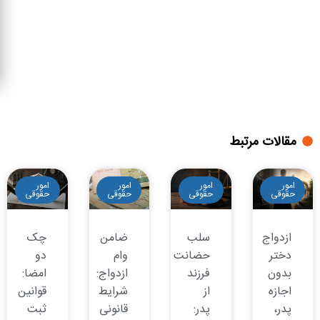
مقالات مرتبط
امور
امور
امور
امور
حقوقی
حقوقی
حقوقی
حقوقی
ازدواج
سلب
ضامن
چک
دختر
حضانت
وام
دو
بدون
فرزند
ازدواج:
امضا:
اجازه
از
شرایط
قوانین
پدر،
پدر:
قانونی
ثبت