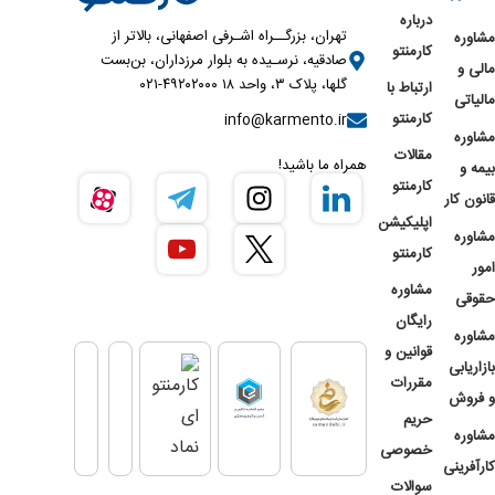
درباره
تهران، بزرگــراه اشـرفی اصفهانی، بالاتر از
مشاوره
کارمنتو
صادقیه، نرسـیده به بلوار مرزداران، بن‌بست
مالی و
گلها، پلاک ۳، واحد ۱۸ ۴۹۲۰۲۰۰۰-۰۲۱
ارتباط با
مالیاتی
کارمنتو
info@karmento.ir
مشاوره
مقالات
همراه ما باشید!
بیمه و
کارمنتو
قانون کار
اپلیکیشن
مشاوره
کارمنتو
امور
مشاوره
حقوقی
رایگان
مشاوره
قوانین و
بازاریابی
مقررات
و فروش
حریم
مشاوره
خصوصی
کارآفرینی
سوالات