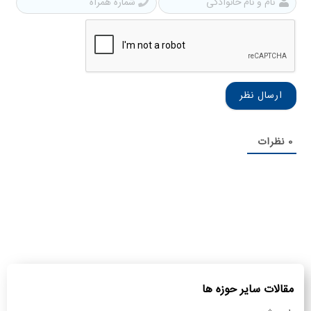
نام
شمار
و
همرا
نام
خانوادگی
0
نظرات
مقالات سایر حوزه ها