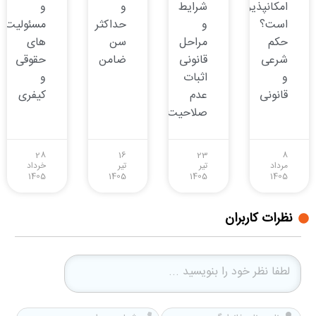
امکانپذیر
شرایط
و
و
است؟
و
حداکثر
مسئولیت
حکم
مراحل
سن
های
شرعی
قانونی
ضامن
حقوقی
و
اثبات
و
قانونی
عدم
کیفری
صلاحیت
28
16
23
8
مرداد
تیر
تیر
خرداد
1405
1405
1405
1405
نظرات کاربران