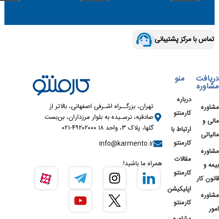
تماس با مرکز پشتیبانی
دریافت
منو
مشاوره
درباره
تهران، بزرگــراه اشـرفی اصفهانی، بالاتر از
مشاوره
کارمنتو
صادقیه، نرسـیده به بلوار مرزداران، بن‌بست
مالی و
گلها، پلاک ۳، واحد ۱۸ ۴۹۲۰۲۰۰۰-۰۲۱
ارتباط با
مالیاتی
کارمنتو
info@karmento.ir
مشاوره
مقالات
همراه ما باشید!
بیمه و
کارمنتو
قانون کار
اپلیکیشن
مشاوره
کارمنتو
امور