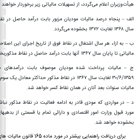
هیأت‌وزیران اعلام می‌گردد، از تسهیلات مالیاتی زیر برخوردار خواهند
‌الف – پنجاه درصد مالیات مودیان مزبور بابت درآمد حاصل در نقا
سال
۱۳۶۸
لغایت
۱۳۷۲
بخشوده می‌گردد
.
ب – به ازاء هر سال اشتغال در نقاط فوق از تاریخ اجرای این اصلا
مالیاتی تا پایان سال
۱۳۶۷
آنها بابت درآمد حاصل در نقاط مذکور‌بخ
ج – مالیات پرداخت شده مودیان موصوف بابت درآمدهای حا
۳۰/۶/۱۳۵۹
لغایت سال
۱۳۶۷
در نقاط مذکور حداکثر معادل یک سوم آ
مالیات سنوات بعد آنان در همان نقاط کسر خواهد شد
.
‌د – در مواردی که مودی قادر به ادامه فعالیت در نقاط مذکور نباشد
مورد قبول وزارت امور اقتصادی و دارائی تمام یا قسمتی از بدهی
بخشوده خواهد شد
.
برای دریافت راهنمایی بیشتر در مورد ماده 65