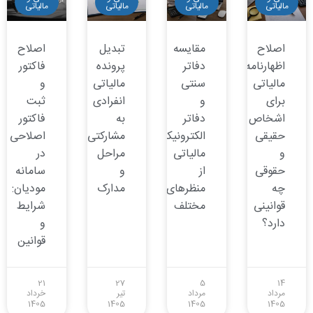
مالیاتی
مالیاتی
مالیاتی
مالیاتی
اصلاح
مقایسه
تبدیل
اصلاح
اظهارنامه
دفاتر
پرونده
فاکتور
مالیاتی
سنتی
مالیاتی
و
برای
و
انفرادی
ثبت
اشخاص
دفاتر
به
فاکتور
حقیقی
الکترونیکی
مشارکتی:
اصلاحی
و
مالیاتی
مراحل
در
حقوقی
از
و
سامانه
چه
منظرهای
مدارک
مودیان:
قوانینی
مختلف
شرایط
دارد؟
و
قوانین
21
27
5
14
مرداد
مرداد
تیر
خرداد
1405
1405
1405
1405