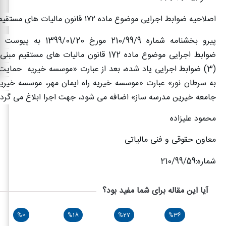
اصلاحیه ضوابط اجرایی موضوع ماده
۱۷۲
قانون مالیات های مستقیم
پیرو بخشنامه شماره 210/99/9 مور
ضوابط اجرایی موضوع ماده 172 قانون مالیات های مستق
(3) ضوابط اجرایی یاد شده، بعد از عبارت «موسسه خیریه حمایت از
به سرطان نور» عبارت «موسسه خیریه راه ایمان مهر، موسسه خیریه
جامعه خیرین مدرسه ساز» اضافه می شود، جهت اجرا ابلاغ می گردد
محمود علیزاده
معاون حقوقی و فنی مالیاتی
شماره:210/99/59
آیا این مقاله برای شما مفید بود؟
%0
%18
%27
%36