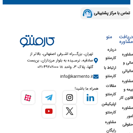
تماس با مرکز پشتیبانی
دریافت
منو
مشاوره
درباره
تهران، بزرگــراه اشـرفی اصفهانی، بالاتر از
مشاوره
کارمنتو
صادقیه، نرسـیده به بلوار مرزداران، بن‌بست
مالی و
گلها، پلاک ۳، واحد ۱۸ ۴۹۲۰۲۰۰۰-۰۲۱
ارتباط با
مالیاتی
کارمنتو
info@karmento.ir
مشاوره
مقالات
همراه ما باشید!
بیمه و
کارمنتو
قانون کار
اپلیکیشن
مشاوره
کارمنتو
امور
مشاوره
حقوقی
رایگان