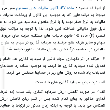
از آنجا که تبصره
۲
ماده 147 قانون مالیات های مستقیم
مقرر می دا
مربوط به درآمدهایی که به موجب این قانون از پرداخت مالیات 
مالیات به نرخ صفر بوده یا با نرخ مقطوع محاسبه می شود، به عن
قابل قبول مالیاتی شناخته نمی شود، لذا با توجه به مراتب فوق 
تبصره (
۴)
ماده
۱۰۵
قانون مالیات های مستقیم هزینه های مربوط به
سهام و سایر هزینه های مرتبط به سرمایه گذاری در سهام، به عنوان ه
مالیاتی در محاسبه درآمدهای مشمول مالیات منظور نخواهد شد
.
۲
–
هرگاه در اثر نگهداری سهام ناشی از سرمایه گذاری ها، اقدام 
تعدیل شده سرمایه گذاری ها گردد، به موجب استاندارد حسابدار
تعدیلات یاد شده به روش های زیر در حسابها منعکس می گردد
.
الف: درخصوص سرمایه گذاری های بلند مدت
:
الف
۱-
در صورت کاهش ارزش سرمایه گذاری بلند مدت (به شرط اح
گذاری مذکور به بهای تمام شده پس از کسر زیان کاهش ارزش 
انعکاس می یابد. با توجه به اینکه زیان مذکور در ارتباط با فعالی