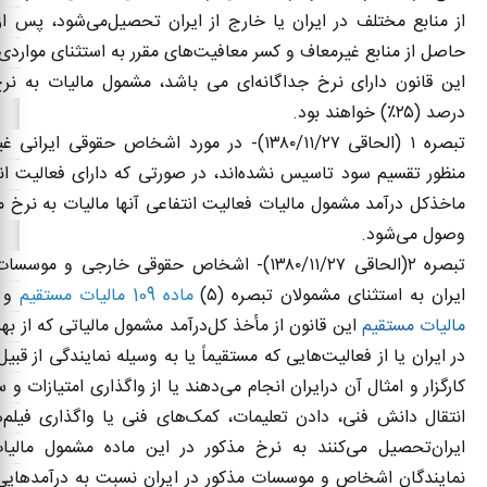
از منابع مختلف در ایران یا خارج از ایران تحصیل‌می‌شود، پس ا
حاصل از منابع غیرمعاف و کسر معافیت‌های مقرر به استثنای مواردی
این قانون دارای نرخ جداگانه‌ای‌ می‌ باشد، مشمول مالیات به ن
درصد (
۲۵٪)
خواهند بود
.
تبصره
۱ (
الحاقی
۱۳۸۰/۱۱/۲۷)-
در مورد اشخاص حقوقی ایرانی غی
منظور تقسیم سود تاسیس نشده‌اند، در صورتی که دارای فعالیت انت
ماخذ‌کل درآمد مشمول مالیات فعالیت انتفاعی آنها مالیات به نرخ مق
وصول می‌شود
.
تبصره
۲(
الحاقی
۱۳۸۰/۱۱/۲۷)-
اشخاص حقوقی خارجی و موسسات 
ایران به استثنای مشمولان تبصره (
۵)
ماده 109 مالیات مستقیم
و
مالیات مستقیم
این قانون از مأخذ کل‌درآمد مشمول مالیاتی که از بهر
در ایران یا از فعالیت‌هایی که مستقیماً یا به وسیله نمایندگی از قبیل
کارگزار و امثال آن در‌ایران انجام می‌دهند یا از واگذاری امتیازات و
انتقال دانش فنی، دادن تعلیمات، کمک‌های فنی یا واگذاری فیلم‌
ایران‌تحصیل می‌کنند به نرخ مذکور در این ماده مشمول مالیا
نمایندگان اشخاص و موسسات مذکور در ایران نسبت به درآمدهایی ک