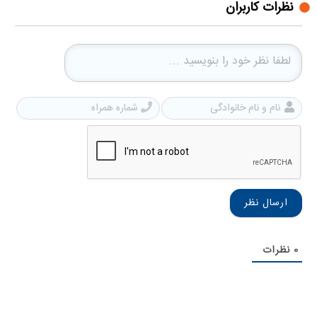
نظرات کاربران
نام
شمار
و
همرا
نام
خانوادگی
0
نظرات