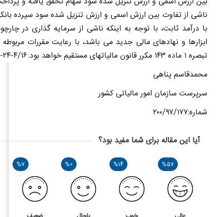
بین ارزش اسمی و ارزش تنزیل شده سود سهام تحقق یافته و پرداخت
ناشی از تفاوت بین ارزش اسمی و ارزش تنزیل شده سود سپرده بانکی 
با درآمد ثابت، با توجه به اینکه ناشی از سرمایه گذاری در چارچ
ابزارها و نهادهای مالی جدید می باشد، با رعایت مقررات مربوطه
تبصره
۱
ماده
۱۴۳
مکرر قانون مالیاتهای مستقیم خواهد بود.
۱-۲۴-۴/۱۶
محمدقاسم پناهی
سرپرست سازمان امور مالیاتی کشور
شماره:
۲۰۰/۹۷/۱۷۷
آیا این مقاله برای شما مفید بود؟
%7
%0
%14
%57
عالی
خوب
باحال
ضعیف