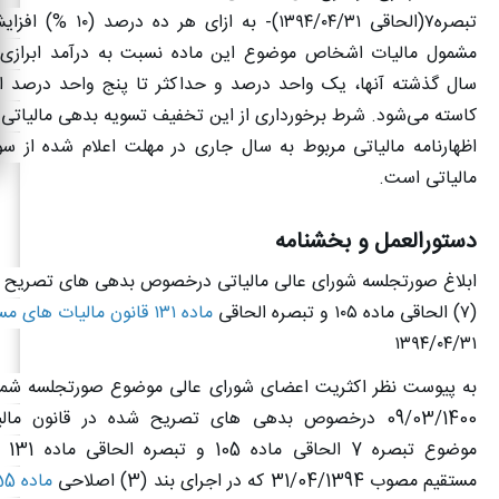
تبصره
۷(
الحاقی
۱۳۹۴/۰۴/۳۱)-
به ازای هر ده‌ درصد (
۱۰ %)
افزای
مشمول مالیات اشخاص موضوع این ماده نسبت به درآمد ابرازی 
سال گذشته آنها، یک ‌واحد درصد و حداکثر تا پنج ‌واحد درصد از
کاسته می‌شود. شرط برخورداری از این تخفیف تسویه بدهی مالیاتی س
اظهارنامه مالیاتی مربوط به سال جاری در مهلت اعلام‌ شده از س
مالیاتی است
.
دستورالعمل و بخشنامه
ابلاغ صورتجلسه شورای عالی مالیاتی درخصوص بدهی های تصریح ش
(
۷)
الحاقی ماده
۱۰۵
و تبصره الحاقی
ماده ۱۳۱ قانون مالیات های مستقیم
۱۳۹۴/۰۴/۳۱
به پیوست نظر اکثریت اعضای شورای عالی موضوع صورتجلسه شماره
09/03/1400 درخصوص بدهی های تصریح شده در قانون مال
موضوع 
مستقیم مصوب 31/04/1394 که در اجرای بند (3) اصلاحی