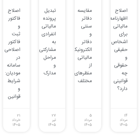
اصلاح
مقایسه
تبدیل
اصلاح
اظهارنامه
دفاتر
پرونده
فاکتور
مالیاتی
سنتی
مالیاتی
و
برای
و
انفرادی
ثبت
اشخاص
دفاتر
به
فاکتور
حقیقی
الکترونیکی
مشارکتی:
اصلاحی
و
مالیاتی
مراحل
در
حقوقی
از
و
سامانه
چه
منظرهای
مدارک
مودیان:
قوانینی
مختلف
شرایط
دارد؟
و
قوانین
21
27
5
14
مرداد
مرداد
تیر
خرداد
1405
1405
1405
1405