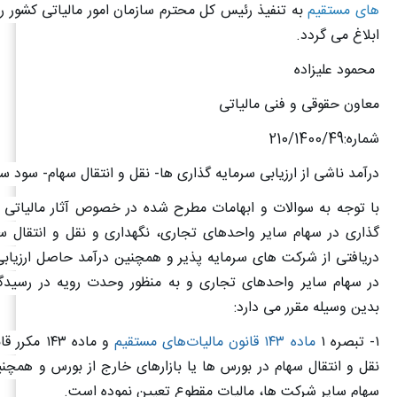
های مستقیم
به تنفیذ رئیس کل محترم سازمان امور مالیاتی کشور رس
ابلاغ می گردد
.
محمود علیزاده
معاون حقوقی و فنی مالیاتی
شماره:210/1400/49
درآمد ناشی از ارزیابی سرمایه گذاری ها- نقل و انتقال سهام- سود س
با توجه به سوالات و ابهامات مطرح شده در خصوص آثار مالیاتی ن
گذاری در سهام سایر واحدهای تجاری، نگهداری و نقل و انتقال س
دریافتی از شرکت های سرمایه پذیر و همچنین درآمد حاصل ارزیابی
در سهام سایر واحدهای تجاری و به منظور وحدت رویه در رسیدگ
بدین وسیله مقرر می دارد
:
۱
-­
تبصره
۱
ماده ۱۴۳ قانون مالیات‌های مستقیم
و ماده ۱۴۳ مکرر
قان
نقل و انتقال سهام در بورس ها یا بازارهای خارج از بورس و همچنی
سهام سایر شرکت ها، مالیات مقطوع تعیین نموده است
.