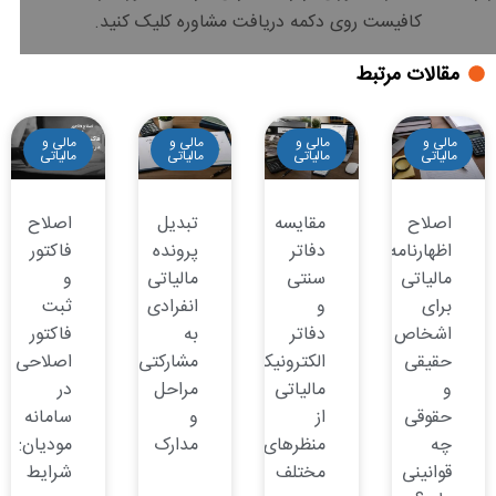
کافیست روی دکمه دریافت مشاوره کلیک کنید.
مقالات مرتبط
مالی و
مالی و
مالی و
مالی و
مالیاتی
مالیاتی
مالیاتی
مالیاتی
اصلاح
مقایسه
تبدیل
اصلاح
اظهارنامه
دفاتر
پرونده
فاکتور
مالیاتی
سنتی
مالیاتی
و
برای
و
انفرادی
ثبت
اشخاص
دفاتر
به
فاکتور
حقیقی
الکترونیکی
مشارکتی:
اصلاحی
و
مالیاتی
مراحل
در
حقوقی
از
و
سامانه
چه
منظرهای
مدارک
مودیان:
قوانینی
مختلف
شرایط