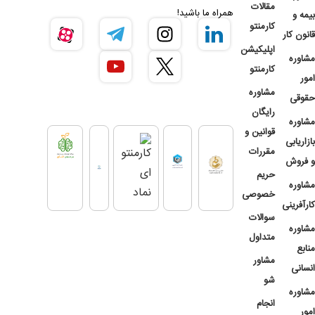
مقالات
همراه ما باشید!
بیمه و
کارمنتو
قانون کار
اپلیکیشن
مشاوره
کارمنتو
امور
مشاوره
حقوقی
رایگان
مشاوره
قوانین و
بازاریابی
مقررات
و فروش
حریم
مشاوره
خصوصی
کارآفرینی
سوالات
مشاوره
متداول
منابع
مشاور
انسانی
شو
مشاوره
انجام
امور