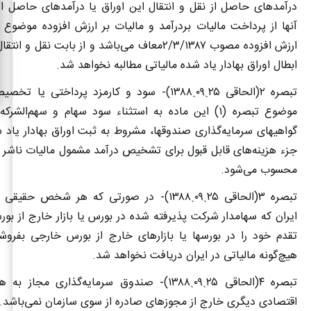
درآمدهای حاصل از نقل و انتقال این اوراق یا درآمدهای حاصل از
آنها از پرداخت مالیات بردرآمد و مالیات بر ارزش افزوده موضوع ق
ارزش افزوده مصوب
۲/۳/۱۳۸۷
معاف می‌باشد و از بابت نقل و انتقال
ابطال اوراق بهادار یاد شده مالیاتی مطالبه نخواهد شد
.
تبصره
۲(
الحاقی
۲۵
ˏ
۰۹
ˏ
۱۳۸۸)-
سود و کارمزد پرداختی یا تخصیصی
موضوع تبصره (
۱)
این ماده به استثناء سود سهام و سهم‌الشرکه
گواهیهای سرمایه‌گذاری صندوقها، مشروط به ثبت اوراق بهادار یاد 
جزء هزینه‌های قابل قبول برای تشخیص درآمد مشمول مالیات ناشر ای
محسوب می‌شود
.
تبصره
۳(
الحاقی
۲۵
ˏ
۰۹
ˏ
۱۳۸۸)-
در صورتی که هر شخص حقیقی یا
ایران که سهامدار شرکت پذیرفته شده در بورس یا بازار خارج از بو
تقدم خود را در بورسها یا بازارهای خارج از بورس خارجی بفروشد
هیچ‌گونه مالیاتی در ایران دریافت نخواهد شد
.
تبصره
۴(
الحاقی
۲۵
ˏ
۰۹
ˏ
۱۳۸۸)-
صندوق سرمایه‌گذاری مجاز به هی
اقتصادی دیگری خارج از مجوزهای صادره از سوی سازمان نمی‌باشد
.