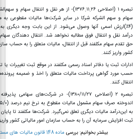
تبصره
۱ (
اصلاحی
۲۶
ˏ
۱۱
ˏ
۱۳۷۶)-
از هر نقل و انتقال سهام و سهم‌ال
سهام و سهم ‌الشرکه شرکا در سایر شرکت‌ها مالیات مقطوعی به م
(
۴٪)‌
ارزش اسمی آنها وصول می‌شود. از این بابت وجه دیگری به‌عن
درآمد نقل و انتقال فوق مطالبه نخواهد شد. انتقال دهندگان سهام و
حق تقدم سهام مکلفند قبل از انتقال، مالیات متعلق را به حساب سازم
کشور واریز کنند
.
‌ادارات ثبت یا دفاتر اسناد رسمی مکلفند در موقع ثبت تغییرات یا ت
حسب مورد گواهی پرداخت مالیات متعلق را اخذ و ضمیمه پرونده‌مر
انتقال کنند
.
تبصره
۲ (
اصلاحی
۱۳۸۰/۱۱/۲۷)-
در شرکت‌های سهامی پذیرفته
اندوخته صرف سهام مشمول مالیات مقطوع به نرخ نیم درصد (
۵/۰٪)
به این‌درآمد مالیات دیگری تعلق نمی‌گیرد. شرکت‌ها مکلفند تا پایان م
ثبت افزایش سرمایه آن را به حساب سازمان امور مالیاتی کشور واریز‌ 
بیشتر بخوانیم: بررسی
ماده 148 قانون مالیات های مستقیم