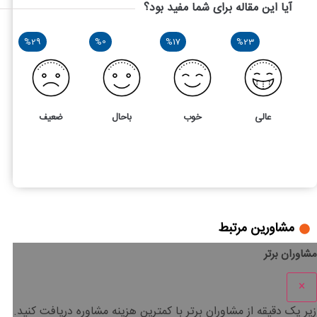
آیا این مقاله برای شما مفید بود؟
%29
%0
%17
%23
عالی
خوب
باحال
ضعیف
17
3
بررسی ماده 143 قانون مالیات های مستقیم
مشاورین مرتبط
مشاوران برتر
×
زیر یک دقیقه
از مشاوران برتر با
کمترین هزینه
مشاوره دریافت کنید.