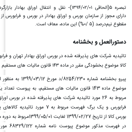
تبصره
۵(
الحاقی
۱۳۹۴/۰۲/۰۱)-
نقل و انتقال اوراق بهادار بازارگردا
دارای مجوز از سازمان بورس و اوراق بهادار در بورس و فرابورس از
مقطوع نیم‌درصد (
۵ /۰%)
این ماده، معاف است
.
دستورالعمل و بخشنامه
تائیدیه شرکت های پذیرفته شده در بورس اوراق بهادار تهران و فراب
کالا موضوع بخشودگی مقرر در ماده
۱۴۳
قانون مالیات های مستقیم
پیرو بخشنامه شماره 8254/230/د
موضوع ماده 143 قانون مالیات های مستقیم، به پیوست تع
مربوط به 26 مورد تائیدیه شرکت های پذیرفته شده در بورس اورا
فرابورس و یک برگ فهرست مربوط به 7 مورد تائ
بورس کالا از تاریخ 1399/02/27 لغایت 1