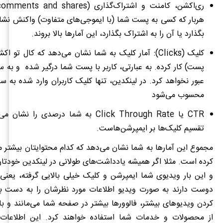
ری‌اکشن، کامنت و اشتراک‌گذاری (
 comments and shares
هربار که کسی به پست شما (با ایموجی‌های متفاوت) واکنش نشا
بگذارد یا آن را به اشتراک بگذارد، این آمارها بالا بروند.
کلیک (
Clicks
): آمار کلیک به شما نشان می‌دهد که کال تو اک
پست) کار کرده. به عبارتی، کاربر با پست شما درگیر شده و به س
عبور نخواهد کرد. در لینکدین، تنها کلیک کاربران وارد شده به سا
محسوب می‌شود
CTR
یا
Click Through Rate
به شما درصدی را نشان می
تقسیم کلیک
ها بر ایمپرشن‌هاست.
مجموع این آمارها به شما نشان می‌دهد که کدام محتوایتان بیشتر مخ
کرده است. مثلا اگر همیشه یادداشت‌های طولانی در لینکدین خودتان
و این بار ویدیوی شما ایمپرشن و کلیک خیلی بالایی گرفته، یعنی
دوست دارند به صورت ویدیو اطلاعات مورد نظرشان را به دست بی
کردن ویدیوهای بیشتر، فالوورها بیشتر در صفحه شما می‌مانند و با 
از محصولات و خدمات شما استفاده خواهند کرد. این اطلاعات 