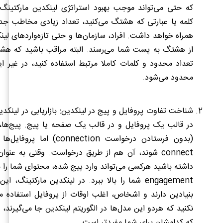
که حتی می‌تواند موجب بهبود استراتژی لینکدین مارکتینگ
کلمه یا عبارتی که هشتگ می‌کنید، تعداد زیادی مخاطب جدی
همراه خواهد داشت. افراد، سازمان‌ها و حتی تازه‌واردهای لینک
از هشتگ به پست شما می
‌رسند. البته مراقب باشید که هشت
تعداد محدود و کلمات کاملا مرتبط استفاده کنید، در غیر
محدود می‌شود.
شناخت تفاوت پروفایل و پیج در لینکدین:
بازاریابی در لینکد
در قالب یک پروفایل و در قالب یک صفحه یا پیج. پیج
ها،
(بدون فرستادن درخواست
connection
) اما پروفایل‌ها 
connect
شوند، آن هم از طریق درخواست. وقتی به عنوان
داشته باشید هرکسی می‌تواند وارد پیج شده، محتوای شما را بب
engagement
شما را بالا ببرد. در لینکدین مارکتینگ، ای
بنیادین دارند و اشخاص، اغلب اوقات از پروفایل استفاده م
نکنید که هردو این مدل‌ها در الگوریتم لینکدین جا می‌گیرند، 
که کدامشان برای شما مفیدتر است.