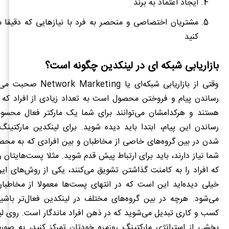
ایجاد اعتماد به برند
مشتریان اختصاصی و منحصر به فرد با نیازهایی که دقیقا می
کنید
بازاریابی شبکه ای در لینکدین چگونه است؟
وقتی از بازاریابی شبکه
ای یا
Network Marketing
صحبت می‏
رساندن پیام و فروختن محصول است به تعداد زیادی از افراد که ب
هستند و هرکدامشان می‌توانند برای شما یک مارکتر فعال محس
رساندن این پیام، ابتدا باید دیده شوید. برای لینکدین مارکتینگ
شدن در بین گروه‌های خاصی از مخاطبان و بین افرادی که به مح
شما نیاز دارند، باید برای ارتباط پیش قدم شوید. مثلا پست
هایتان ر
که افراد را به کامنت گذاشتن تشویق می‌کنند، یکی از روش
‌های این
خیلی دیده
اید این است که در انتهای پست
ها معمولا از مخاطبا
می
شود. هرچه در بین گروه‌های مختلف در لینکدین فعال‌تر باشید
کسب و کاری تبدیل می‌شوید که در ذهن افراد ماندگار است. روی لی
بخشی از استراتژی مارکتینگ روزمره خودتان تمرکز کنید، به صو