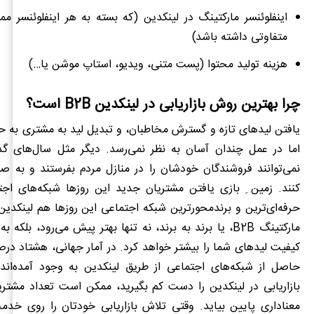
اینفلوئنسر مارکتینگ در لینکدین (که بسته به هر اینفلوئنسر 
متفاوتی داشته باشد)
هزینه تولید محتوا (پست متنی، ویدیو، استاپ موشن یا…)
چرا بهترین روش بازاریابی در لینکدین
B2B
است؟
یافتن لیدهای تازه و گسترش مخاطبان، و تبدیل لید به مشتری به 
اما در عمل چندان آسان به نظر نمی‌رسد. دیگر مثل سال
های گذش
نمی‌توانند فروشندگان خودشان را در منازل مردم بفرستند و به ص
کنند. زمین ِ بازی یافتن مشتریان جدید این روزها شبکه‌های اج
حرفه‌ای‌ترین و برندمحورترین شبکه اجتماعی این روزها هم لینکدی
مارکتینگ
B2B
، یا برند به برند، نه تنها بهتر پیش می‌رود، بلکه ب
کیفیت لیدهای شما را بیشتر خواهد کرد. در آمار جهانی، هشتاد در
حاصل از شبکه
های اجتماعی از طریق لینکدین به وجود آمده
اند
بازاریابی در لینکدین را دست کم بگیرید، ممکن است تعداد مشتری
معناداری پایین بیاید. وقتی تلاش بازاریابی خودتان را روی خدم