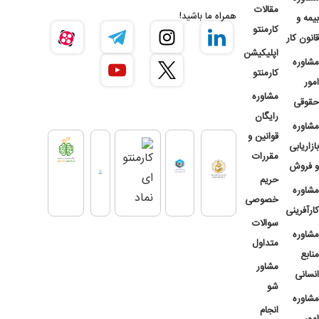
مقالات
همراه ما باشید!
بیمه و
کارمنتو
قانون کار
اپلیکیشن
مشاوره
کارمنتو
امور
مشاوره
حقوقی
رایگان
مشاوره
قوانین و
بازاریابی
مقررات
و فروش
حریم
مشاوره
خصوصی
کارآفرینی
سوالات
مشاوره
متداول
منابع
مشاور
انسانی
شو
مشاوره
انجام
امور