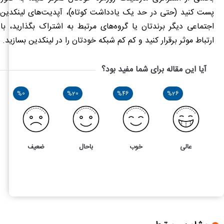
پست کنید (حتی در حد یک یادداشت کوتاه)، آپدیت‌های لینکدین ر
اجتماعی دیگر برندتان یا گروه
های مرتبط به اشتراک بگذارید، با
ارتباط موثر برقرار کنید و کم کم شبکه خودتان را در لینکدین بسازید.
آیا این مقاله برای شما مفید بود؟
%0
%20
%46
%26
عالی
خوب
باحال
ضعیف
15
4
چگونه با لینکدین مارکتینگ کسب و کار خود را رونق دهیم؟