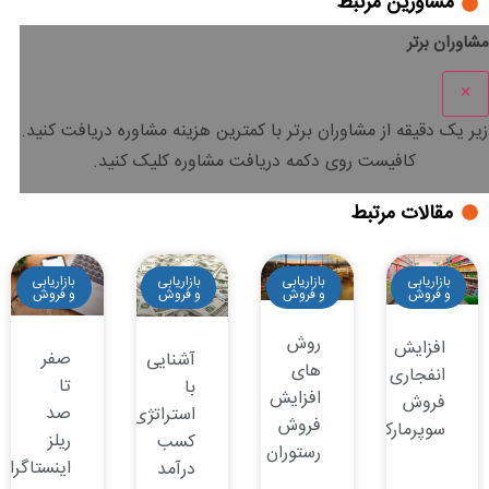
مشاورین مرتبط
مشاوران برتر
×
زیر یک دقیقه
از مشاوران برتر با
کمترین هزینه
مشاوره دریافت کنید.
کافیست روی دکمه دریافت مشاوره کلیک کنید.
مقالات مرتبط
بازاریابی
بازاریابی
بازاریابی
بازاریابی
و فروش
و فروش
و فروش
و فروش
روش
افزایش
صفر
آشنایی
های
انفجاری
تا
با
افزایش
فروش
صد
استراتژی‌های
فروش
سوپرمارکت
ریلز
کسب
رستوران
اینستاگرام
درآمد