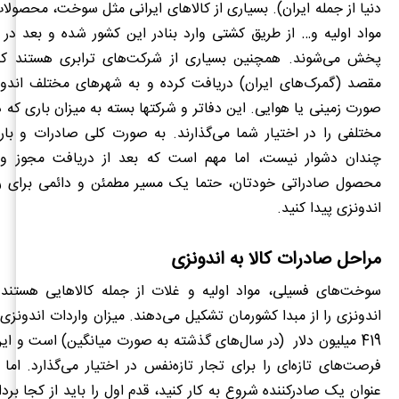
دنیا از جمله ایران). بسیاری از کالاهای ایرانی مثل سوخت، محصولا
مواد اولیه و… از طریق کشتی وارد بنادر این کشور شده و بعد د
پخش می‌شوند. همچنین بسیاری از شرکت
های ترابری هستند که 
مقصد (گمرک‌های ایران) دریافت کرده و به شهرهای مختلف اندو
صورت زمینی یا هوایی. این دفاتر و شرکت‏ها بسته به میزان باری که د
مختلفی را در اختیار شما می‌گذارند. به صورت کلی صادرات و بار
چندان دشوار نیست، اما مهم است که بعد از دریافت مجوز
محصول صادراتی خودتان، حتما یک مسیر مطمئن و دائمی برای رس
اندونزی پیدا کنید.
مراحل صادرات کالا به اندونزی
سوخت
های فسیلی، مواد اولیه و غلات از جمله کالاهایی هستند
اندونزی را از مبدا کشورمان تشکیل می
دهند. میزان واردات اندونزی 
419 میلیون دلار
(در سال
های گذشته به صورت میانگین) است و این ر
فرصت‌های تازه
ای را برای تجار تازه‌نفس در اختیار می
گذارد. اما 
عنوان یک صادرکننده شروع به کار کنید، قدم اول را باید از کجا بردا