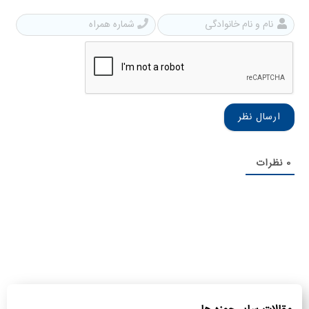
نام
شمار
و
همرا
نام
خانوادگی
0
نظرات