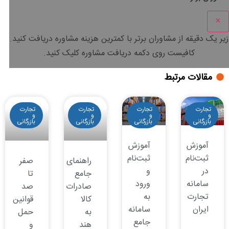
×
زیر یک دقیقه
از مشاوران برتر با
کمترین هزینه
مشاوره دریافت کنید.
کافیست روی دکمه دریافت مشاوره کلیک کنید.
مقالات مرتبط
تجارت
تجارت
تجارت
تجارت
و
و
و
و
بازرگانی
بازرگانی
بازرگانی
بازرگانی
آموزش
آموزش
ثبت‌نام
ثبت‌نام
راهنمای
صفر
در
و
جامع
تا
سامانه
ورود
صادرات
صد
تجارت
به
کالا
قوانین
ایران
سامانه
به
حمل
جامع
هند
و