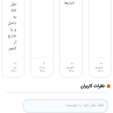
انبارها
نقل
کالا
به
داخل
و یا
خارج
از
کشور
21
4
20
20
شهریور
شهریور
مرداد
تیر
1401
1401
1401
1401
نظرات کاربران