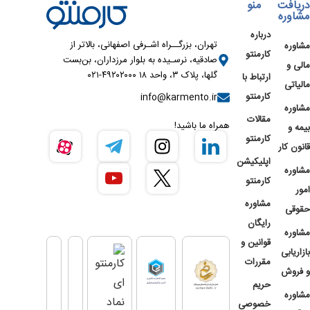
دریافت
منو
مشاوره
درباره
تهران، بزرگــراه اشـرفی اصفهانی، بالاتر از
مشاوره
کارمنتو
صادقیه، نرسـیده به بلوار مرزداران، بن‌بست
مالی و
گلها، پلاک ۳، واحد ۱۸ ۴۹۲۰۲۰۰۰-۰۲۱
ارتباط با
مالیاتی
کارمنتو
info@karmento.ir
مشاوره
مقالات
همراه ما باشید!
بیمه و
کارمنتو
قانون کار
اپلیکیشن
مشاوره
کارمنتو
امور
مشاوره
حقوقی
رایگان
مشاوره
قوانین و
بازاریابی
مقررات
و فروش
حریم
مشاوره
خصوصی