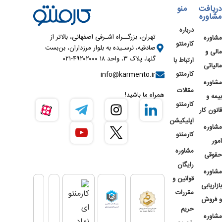
دریافت
منو
مشاوره
درباره
تهران، بزرگــراه اشـرفی اصفهانی، بالاتر از
مشاوره
کارمنتو
صادقیه، نرسـیده به بلوار مرزداران، بن‌بست
مالی و
گلها، پلاک ۳، واحد ۱۸ ۴۹۲۰۲۰۰۰-۰۲۱
ارتباط با
مالیاتی
کارمنتو
info@karmento.ir
مشاوره
مقالات
همراه ما باشید!
بیمه و
کارمنتو
قانون کار
اپلیکیشن
مشاوره
کارمنتو
امور
مشاوره
حقوقی
رایگان
مشاوره
قوانین و
بازاریابی
مقررات
و فروش
حریم
مشاوره