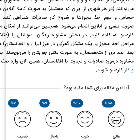
تا بازاریابی، از صادرات و واردات تا تاسیس استارت آپ. مشاوران
می‌توانند (در هر شهری از ایران که هستید) به صورت کاملا آنلاین ش
حساس و مهم اخذ مجوزها و شروع کار صادرات همراهی کنند. ا
صورت تلفنی و آنلاین انجام می‌‌شود. همچنین می‌توانید از امکان مش
کارمنتو استفاده کنید. در بخش مشاوره رایگان، سوالتان را (مثلا
مراحل اخذ مجوز یا یک مشکل گمرکی در مرز ایران و افغانستان) م
بعد تعدادی از متخصصان، به صورت متنی جوابتان را می‌نویسند.
بر
مشاوره درمورد صادرات و تجارت با افغانستان، همین الان وارد صف
و کار
کارمنتو شوید.
آیا این مقاله برای شما مفید بود؟
%3
%9
%27
%55
عالی
خوب
باحال
ضعیف