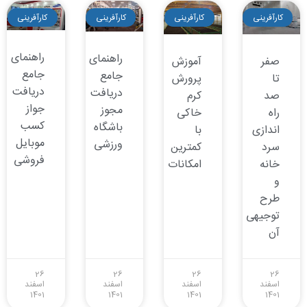
کارآفرینی
کارآفرینی
کارآفرینی
کارآفرینی
راهنمای
راهنمای
صفر
آموزش
جامع
جامع
تا
پرورش
دریافت
دریافت
صد
کرم
جواز
مجوز
راه
خاکی
کسب
باشگاه
اندازی
با
موبایل
ورزشی
سرد
کمترین
فروشی
خانه
امکانات
و
طرح
توجیهی
آن
26
26
26
26
اسفند
اسفند
اسفند
اسفند
1401
1401
1401
1401