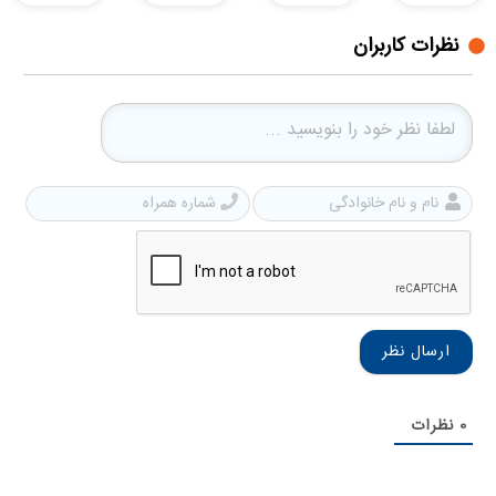
نظرات کاربران
نام
شمار
و
همرا
نام
خانوادگی
0
نظرات