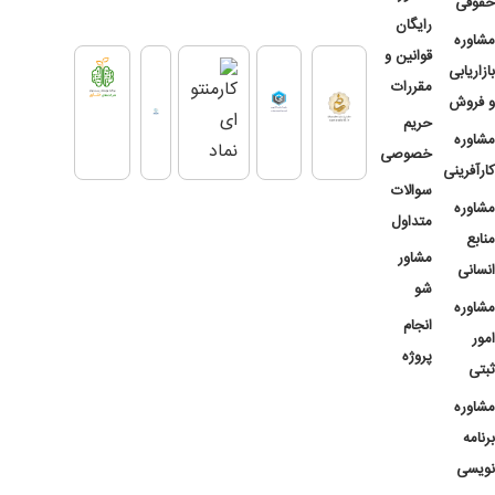
حقوقی
رایگان
مشاوره
قوانین و
بازاریابی
مقررات
و فروش
حریم
مشاوره
خصوصی
کارآفرینی
سوالات
مشاوره
متداول
منابع
مشاور
انسانی
شو
مشاوره
انجام
امور
پروژه
ثبتی
مشاوره
برنامه
نویسی