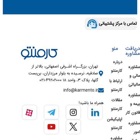
تماس با مرکز پشتیبانی
دریافت
منو
مشاوره
درباره
تهران، بزرگــراه اشـرفی اصفهانی، بالاتر از
مشاوره
کارمنتو
صادقیه، نرسـیده به بلوار مرزداران، بن‌بست
مالی و
گلها، پلاک ۳، واحد ۱۸ ۴۹۲۰۲۰۰۰-۰۲۱
ارتباط با
مالیاتی
کارمنتو
info@karmento.ir
مشاوره
مقالات
همراه ما باشید!
بیمه و
کارمنتو
قانون کار
اپلیکیشن
مشاوره
کارمنتو
امور
مشاوره