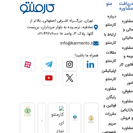
دریافت
منو
مشاوره
درباره
تهران، بزرگــراه اشـرفی اصفهانی، بالاتر از
مشاوره
کارمنتو
صادقیه، نرسـیده به بلوار مرزداران، بن‌بست
مالی و
گلها، پلاک ۳، واحد ۱۸ ۴۹۲۰۲۰۰۰-۰۲۱
ارتباط با
مالیاتی
کارمنتو
info@karmento.ir
مشاوره
مقالات
همراه ما باشید!
بیمه و
کارمنتو
قانون کار
اپلیکیشن
مشاوره
کارمنتو
امور
مشاوره
حقوقی
رایگان
مشاوره
قوانین و
بازاریابی
مقررات
و فروش
حریم
مشاوره
خصوصی