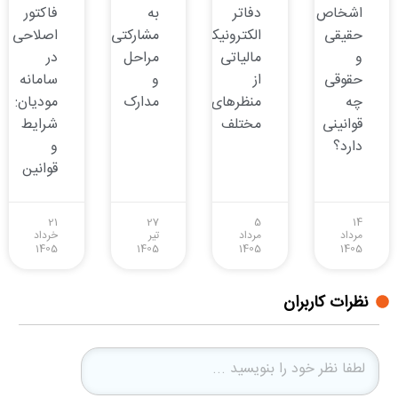
اشخاص
دفاتر
به
فاکتور
حقیقی
الکترونیکی
مشارکتی:
اصلاحی
و
مالیاتی
مراحل
در
حقوقی
از
و
سامانه
چه
منظرهای
مدارک
مودیان:
قوانینی
مختلف
شرایط
دارد؟
و
قوانین
21
27
5
14
مرداد
مرداد
تیر
خرداد
1405
1405
1405
1405
نظرات کاربران