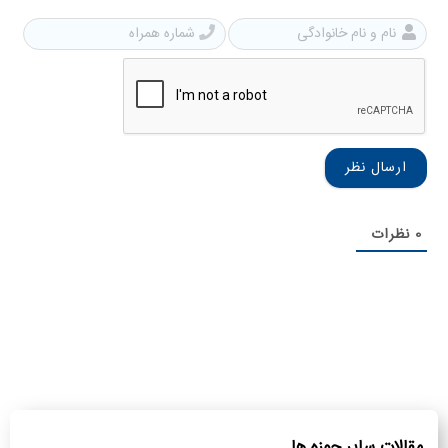
نام
شمار
و
همرا
نام
خانوادگی
0
نظرات
مقالات سایر حوزه ها