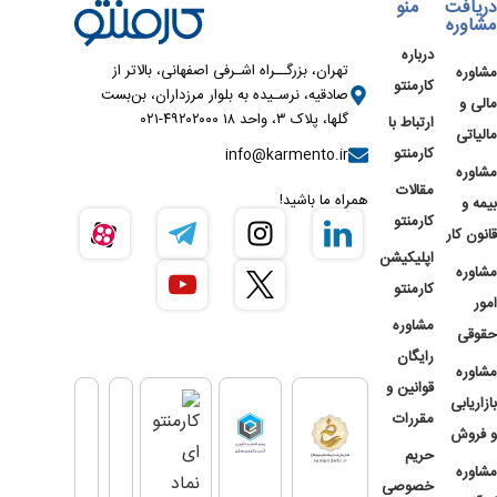
دریافت
منو
مشاوره
درباره
تهران، بزرگــراه اشـرفی اصفهانی، بالاتر از
مشاوره
کارمنتو
صادقیه، نرسـیده به بلوار مرزداران، بن‌بست
مالی و
گلها، پلاک ۳، واحد ۱۸ ۴۹۲۰۲۰۰۰-۰۲۱
ارتباط با
مالیاتی
کارمنتو
info@karmento.ir
مشاوره
مقالات
همراه ما باشید!
بیمه و
کارمنتو
قانون کار
اپلیکیشن
مشاوره
کارمنتو
امور
مشاوره
حقوقی
رایگان
مشاوره
قوانین و
بازاریابی
مقررات
و فروش
حریم
مشاوره
خصوصی