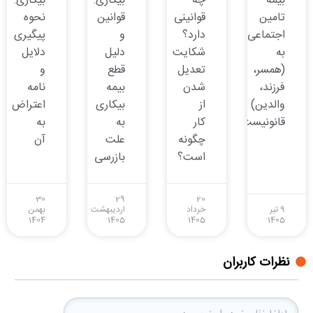
بیمه
چه
بیکاری:
بیکاری:
تامین
قوانینی
قوانین
نحوه
اجتماعی
دارد؟
و
پیگیری
به
شکایت
دلیل
دلایل
(همسر،
تعدیل
قطع
و
فرزند،
شدن
بیمه
نامه
والدین)
از
بیکاری
اعتراض
قانونیست؟
کار
به
به
چگونه
علت
آن
است؟
بازرسی
30
29
20
9 تیر
خرداد
اردیبهشت
بهمن
1404
1405
1405
1405
نظرات کاربران