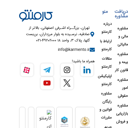
دریافت
منو
مشاوره
درباره
تهران، بزرگــراه اشـرفی اصفهانی، بالاتر از
مشاوره
کارمنتو
صادقیه، نرسـیده به بلوار مرزداران، بن‌بست
مالی و
گلها، پلاک ۳، واحد ۱۸ ۴۹۲۰۲۰۰۰-۰۲۱
ارتباط با
مالیاتی
کارمنتو
info@karmento.ir
مشاوره
مقالات
همراه ما باشید!
بیمه و
کارمنتو
قانون کار
اپلیکیشن
مشاوره
کارمنتو
امور
مشاوره
حقوقی
رایگان
مشاوره
قوانین و
بازاریابی
مقررات
و فروش
حریم