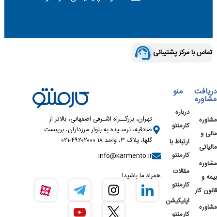
تماس با مرکز پشتیبانی
دریافت
منو
مشاوره
درباره
تهران، بزرگــراه اشـرفی اصفهانی، بالاتر از
مشاوره
کارمنتو
صادقیه، نرسـیده به بلوار مرزداران، بن‌بست
مالی و
گلها، پلاک ۳، واحد ۱۸ ۴۹۲۰۲۰۰۰-۰۲۱
ارتباط با
مالیاتی
کارمنتو
info@karmento.ir
مشاوره
مقالات
همراه ما باشید!
بیمه و
کارمنتو
قانون کار
اپلیکیشن
مشاوره
کارمنتو