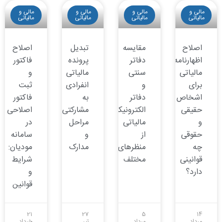
مالی و
مالی و
مالی و
مالی و
مالیاتی
مالیاتی
مالیاتی
مالیاتی
اصلاح
مقایسه
تبدیل
اصلاح
اظهارنامه
دفاتر
پرونده
فاکتور
مالیاتی
سنتی
مالیاتی
و
برای
و
انفرادی
ثبت
اشخاص
دفاتر
به
فاکتور
حقیقی
الکترونیکی
مشارکتی:
اصلاحی
و
مالیاتی
مراحل
در
حقوقی
از
و
سامانه
چه
منظرهای
مدارک
مودیان:
قوانینی
مختلف
شرایط
دارد؟
و
قوانین
21
27
5
14
مرداد
مرداد
تیر
خرداد