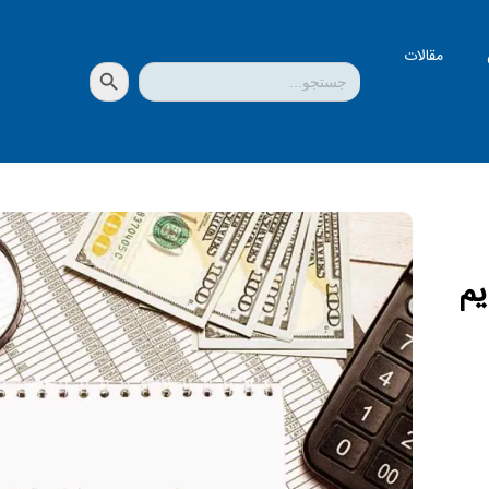
مقالات
دکمه جستجو
جستجو
برای:
یم