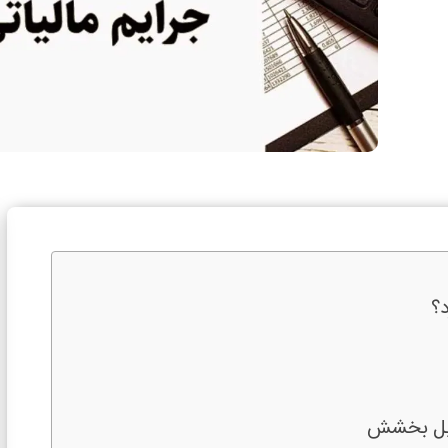
؟
قابل بخشش