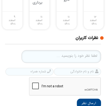
برداری
9
11
11
12
اسفند
اسفند
اسفند
اسفند
1401
1401
1401
1401
نظرات کاربران
نام
شمار
و
همرا
نام
خانوادگی