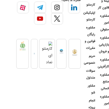
همراه ما باشید!
بیمه و
کارمنتو
قانون کار
اپلیکیشن
مشاوره
کارمنتو
امور
مشاوره
حقوقی
رایگان
مشاوره
قوانین و
بازاریابی
مقررات
و فروش
حریم
مشاوره
خصوصی
کارآفرینی
سوالات
مشاوره
متداول
منابع
مشاور
انسانی
شو
مشاوره
انجام
امور
پروژه