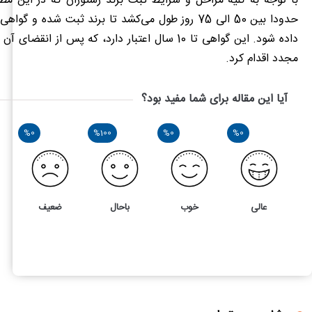
با توجه به کلیه مراحل و شرایط ثبت برند رستوران که در این مط
حدودا بین 50 الی 75 روز طول می‌کشد تا برند ثبت شده و 
داده شود. این گواهی تا 10 سال اعتبار دارد، که پس از انق
مجدد اقدام کرد.
آیا این مقاله برای شما مفید بود؟
%0
%100
%0
%0
عالی
خوب
باحال
ضعیف
1
3
اقدامات مربوط به ثبت برند رستوران، فست‌ فود، کترینگ