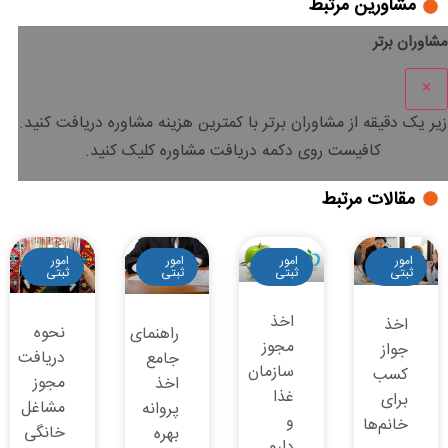
مشاورین مرتبط
مشاوران برتر
×
زیر یک دقیقه
از مشاوران برتر با
کمترین هزینه
مشاوره دریافت کنید.
کافیست روی دکمه دریافت مشاوره کلیک کنید.
مقالات مرتبط
امور
امور
امور
امور
ثبتی
ثبتی
ثبتی
ثبتی
اخذ
اخذ
نحوه
راهنمای
مجوز
جواز
دریافت
جامع
سازمان
کسب
مجوز
اخذ
غذا
برای
مشاغل
پروانه
و
خانم‌ها
خانگی
بهره
دارو