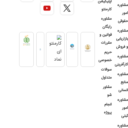
اپلیکیشن
مشاوره
کارمنتو
امور
مشاوره
حقوقی
رایگان
مشاوره
قوانین و
بازاریابی
مقررات
و فروش
حریم
مشاوره
خصوصی
کارآفرینی
سوالات
مشاوره
متداول
منابع
مشاور
انسانی
شو
مشاوره
انجام
امور
پروژه
ثبتی
مشاوره