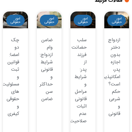
مقالات مرتبط
امور
امور
امور
امور
حقوقی
حقوقی
حقوقی
حقوقی
ازدواج
سلب
ضامن
چک
دختر
حضانت
وام
دو
بدون
فرزند
ازدواج:
امضا:
اجازه
از
شرایط
قوانین
پدر،
پدر:
قانونی
ثبت
امکانپذیر
شرایط
و
و
است؟
و
حداکثر
مسئولیت
حکم
مراحل
سن
های
شرعی
قانونی
ضامن
حقوقی
و
اثبات
و
قانونی
عدم
کیفری
صلاحیت