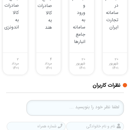
در
و
صادرات
صادرات
سامانه
ورود
کالا
کالا
تجارت
به
به
به
ایران
سامانه
اندونزی
هند
جامع
انبارها
2
4
20
20
شهریور
شهریور
مرداد
مرداد
1401
1401
1401
1401
نظرات کاربران
نام
شمار