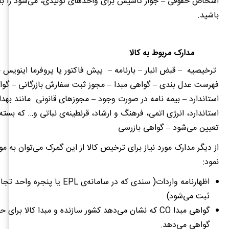
اشخاص حقوقی – جواز تأسیس برای واحدهای تولیدی، می‌شود را بای
باشید.
مدارک مربوط به کالا
ترخیصیه
– قبض انبار – بارنامه
–
پیش فاکتور یا پروفرما اینویس
–
فهرست عدل بندی – گواهی مبدا – مجوز ثبت سفارش بازرگانی – گواه
استاندارد – بیمه نامه در صورت وجود – مجوزهای قانونی
مانند بهد
استاندارد، انرژی اتمی، فرهنگ و ارشاد، قرنطینه‌ی نباتی و… که بسته 
تعیین می‌شود – گواهی بازرسی
از دیگر مدارک مورد نیاز برای ترخیص کالا از این گمرک می‌توان به موا
نمود:
اظهارنامه واردات( سندی که در سامانه‌ی
EPL
یا پنجره واحد تجار
ثبت می‌شود)
گواهی مبدا
CO
که نشان می‌دهد کشور سازنده و مبدا کالا برای حم
گواهی می‌دهد.