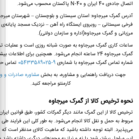
اتصال جاده‌ی 40 ایران و
N-40
پاکستان محسوب می‌شود.
آدرس گمرک میرجاوه:
استان سیستان و بلوچستان –
شهرستان میرجا
فرخی سیستانی – روبروی ایستگاه راه آهن – نزدیک مسجد پایانه‌ی 
مرزبانی و گمرک میرجاوه(اداره و سازمان دولتی).
ساعات کاری گمرک میرجاوه
به صورت شبانه روزی است و عملیات ترخ
گمرک میرجاوه
24 ساعته
انجام می‌شود. همچنین برای اطلاعات بیشتر
شماره تماس گمرک میرجاوه با شماره‌ی
9-05433589025
تماس حاص
جهت دریافت راهنمایی و مشاوره، به بخش
مشاوره صادرات و وا
کارمنتو مراجعه کنید.
نحوه ترخیص کالا از گمرک میرجاوه
ترخیص کالا از این گمرک مانند دیگر گمرکات کشور، طبق قوانین ایران و
می‌پذیرد. البته توجه داشته باشید که ماهیت کالای مدنظر است که ت
این مراحل بیشتر شود یا نه و نیاز به مجوزهای دیگری داشته باشد یا