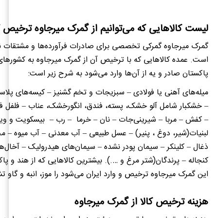
لیست کالاهایی که می‌توانیم از گمرک میرجاوه ترخیص ک
گمرک میرجاوه گمرکی تخصصی برای صادرات فرآورده‌ها و مشتقات ن
است. عمده کالاهایی که با ترخیص آن از گمرک میرجاوه به کشورهای
پاکستان صادر و یه از آن‌ها وارد می‌شود به شرح زیر است:
میله‌های آهنی یا فولادی –
سبزیجات و تخم گشنیز – کیسه‌های پلاس
– خشکبار شامل آلو خشک، پسته، فندق، انگورخشک، عناب
–
فلفل ف
– کفش – مربا – شیرینی‌جات – نان – خرما – رب – بیسکویت و ویف
لبنیات(شیر، دوغ ، پنیر) – عسل طبیعی – آب معدنی – آب میوه – م
ذغال – کلینکر – سیمان پودر نشده – سیمان‌های هیدرولیک
– آخال‌ه
کنجاله – پرندگان(شتر مرغ و ….). بیشترین کالاهایی که از هند و پاک
این گمرک میرجاوه ترخیص و وارد ایران می‌شود را موز، انبه و گاو ت
هزینه ترخیص کالا از گمرک میرجاوه