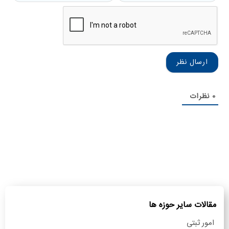
و
همرا
نام
خانوادگی
0
نظرات
مقالات سایر حوزه ها
امور ثبتی