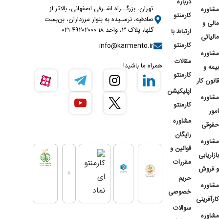
درباره
تهران، بزرگــراه اشـرفی اصفهانی، بالاتر از
مشاوره
کارمنتو
صادقیه، نرسـیده به بلوار مرزداران، بن‌بست
مالی و
گلها، پلاک ۳، واحد ۱۸ ۴۹۲۰۲۰۰۰-۰۲۱
ارتباط با
مالیاتی
کارمنتو
info@karmento.ir
مشاوره
مقالات
همراه ما باشید!
بیمه و
کارمنتو
قانون کار
اپلیکیشن
مشاوره
کارمنتو
امور
مشاوره
حقوقی
رایگان
مشاوره
قوانین و
بازاریابی
مقررات
و فروش
حریم
مشاوره
خصوصی
کارآفرینی
سوالات
مشاوره