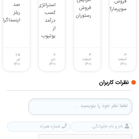
افزایش
فروش
صد
استراتژی‌های
فروش
سوپرمارکت
ریلز
کسب
رستوران
اینستاگرام
درآمد
از
یوتیوب
25
8
3
3
اسفند
اسفند
دی
تیر
1401
1401
1401
1401
نظرات کاربران
نام
شمار
و
همرا