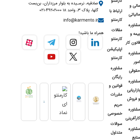
کارمنتو
صادقیه، نرسـیده به بلوار مرزداران، بن‌بست
مالی و
گلها، پلاک ۳، واحد ۱۸ ۴۹۲۰۲۰۰۰-۰۲۱
ارتباط با
مالیاتی
کارمنتو
info@karmento.ir
مشاوره
مقالات
همراه ما باشید!
بیمه و
کارمنتو
قانون کار
اپلیکیشن
مشاوره
کارمنتو
امور
مشاوره
حقوقی
رایگان
مشاوره
قوانین و
بازاریابی
مقررات
و فروش
حریم
مشاوره
خصوصی
کارآفرینی
سوالات
مشاوره
متداول
منابع