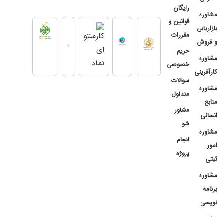
رایگان
مشاوره
قوانین و
بازاریابی
مقررات
و فروش
حریم
مشاوره
خصوصی
کارآفرینی
سوالات
مشاوره
متداول
منابع
مشاور
انسانی
شو
مشاوره
انجام
امور
پروژه
ثبتی
مشاوره
برنامه
نویسی