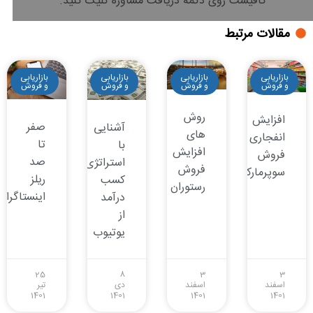
کافیست روی دکمه دریافت مشاوره کلیک کنید.
مقالات مرتبط
بازاریابی
بازاریابی
بازاریابی
بازاریابی
و فروش
و فروش
و فروش
و فروش
روش
افزایش
صفر
آشنایی
های
انفجاری
تا
با
افزایش
فروش
صد
استراتژی‌های
فروش
سوپرمارکت
ریلز
کسب
رستوران
اینستاگرام
درآمد
از
یوتیوب
25
8
3
3
اسفند
اسفند
دی
تیر
1401
1401
1401
1401