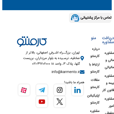
تماس با مرکز پشتیبانی
دریافت
منو
مشاوره
درباره
تهران، بزرگــراه اشـرفی اصفهانی، بالاتر از
مشاوره
کارمنتو
صادقیه، نرسـیده به بلوار مرزداران، بن‌بست
مالی و
گلها، پلاک ۳، واحد ۱۸ ۴۹۲۰۲۰۰۰-۰۲۱
ارتباط با
مالیاتی
کارمنتو
info@karmento.ir
مشاوره
مقالات
همراه ما باشید!
بیمه و
کارمنتو
قانون کار
اپلیکیشن
مشاوره
کارمنتو
امور
مشاوره
حقوقی