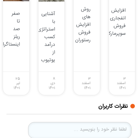
روش
افزایش
صفر
آشنایی
های
انفجاری
تا
با
افزایش
فروش
صد
استراتژی‌های
فروش
سوپرمارکت
ریلز
کسب
رستوران
اینستاگرام
درآمد
از
یوتیوب
25
8
3
3
اسفند
اسفند
دی
تیر
1401
1401
1401
1401
نظرات کاربران