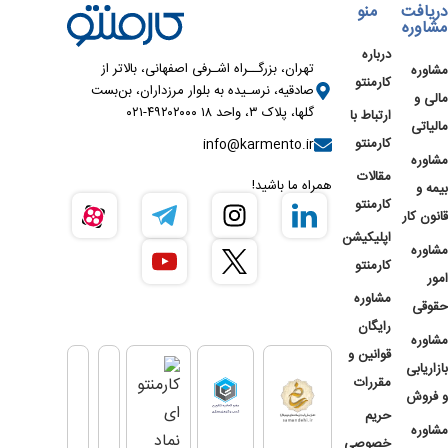
دریافت
منو
مشاوره
درباره
تهران، بزرگــراه اشـرفی اصفهانی، بالاتر از
مشاوره
کارمنتو
صادقیه، نرسـیده به بلوار مرزداران، بن‌بست
مالی و
گلها، پلاک ۳، واحد ۱۸ ۴۹۲۰۲۰۰۰-۰۲۱
ارتباط با
مالیاتی
کارمنتو
info@karmento.ir
مشاوره
مقالات
همراه ما باشید!
بیمه و
کارمنتو
قانون کار
اپلیکیشن
مشاوره
کارمنتو
امور
مشاوره
حقوقی
رایگان
مشاوره
قوانین و
بازاریابی
مقررات
و فروش
حریم
مشاوره
خصوصی