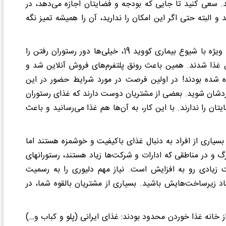
سعی کنید تا جایی که بودجه و فضایتان اجازه می‌دهد، در
 البته حتی اگر این امکان را ندارید، آن را همیشه تمیز نگه
حضور در پلتفرم‌های فروش آنلاین: در سال‌های اخیر و به ویژه با شیوع بیماری کووید 19، خیلی‌ها دور رستوران رفتن را
غذا شدند. همین باعث رونق پلتفرم‌های فروش آنلاین شد و
ه شده بودند! در اولین فرصت در مورد شرایط حضور در این
دشان شوید. بعضی از مشتریان دوست دارند که غذای رستوران
ان را ندارند. با این کار، به آن‌ها هم غذا می‌رسانید و باعث
رون از رستوران: همان‎طور که گفتیم، بسیاری از افراد به دنبال غذای باکیفیت و خوشمزه هستند اما
نمی‎‌خواهند از خانه بیرون بیایند. در بعضی از شهرهای بزرگ و در مناطقی که ادارات و شرکت‌ها زیاد هستند، رستوران‎های
کمتر می‎شوند و تعداد کترینگ‎ها با سرعت زیادی رو به افزایش است. نیاز مهم دلیوری را به رسمیت
یجاد زیرساخت‌هایش باشید. بسیاری از مشتریان بالقوه شما، در
 خانه غذا خوردن محدود بودند: غذای ایرانی (پلو و کباب و…)