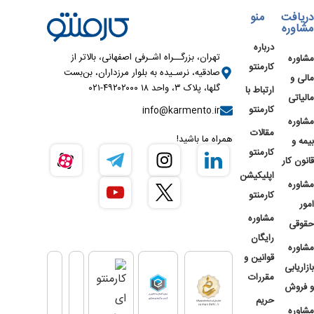
دریافت
منو
مشاوره
درباره
تهران، بزرگــراه اشـرفی اصفهانی، بالاتر از
مشاوره
کارمنتو
صادقیه، نرسـیده به بلوار مرزداران، بن‌بست
مالی و
گلها، پلاک ۳، واحد ۱۸ ۴۹۲۰۲۰۰۰-۰۲۱
ارتباط با
مالیاتی
کارمنتو
info@karmento.ir
مشاوره
مقالات
همراه ما باشید!
بیمه و
کارمنتو
قانون کار
اپلیکیشن
مشاوره
کارمنتو
امور
مشاوره
حقوقی
رایگان
مشاوره
قوانین و
بازاریابی
مقررات
و فروش
حریم
مشاوره