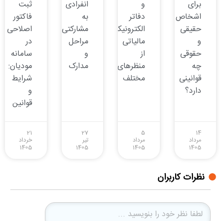
برای
و
انفرادی
ثبت
اشخاص
دفاتر
به
فاکتور
حقیقی
الکترونیکی
مشارکتی:
اصلاحی
و
مالیاتی
مراحل
در
حقوقی
از
و
سامانه
چه
منظرهای
مدارک
مودیان:
قوانینی
مختلف
شرایط
دارد؟
و
قوانین
21
27
5
14
مرداد
مرداد
تیر
خرداد
1405
1405
1405
1405
نظرات کاربران