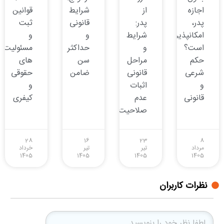
اجازه
از
شرایط
قوانین
پدر،
پدر:
قانونی
ثبت
امکانپذیر
شرایط
و
و
است؟
و
حداکثر
مسئولیت
حکم
مراحل
سن
های
شرعی
قانونی
ضامن
حقوقی
و
اثبات
و
قانونی
عدم
کیفری
صلاحیت
28
16
23
8
مرداد
تیر
تیر
خرداد
1405
1405
1405
1405
نظرات کاربران