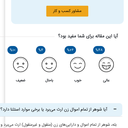
مشاور کسب و کار
آیا این مقاله برای شما مفید بود؟
%10
%4
%26
%48
عالی
خوب
باحال
ضعیف
49
4
ارث مرد از زن چقدر است؟ و چگونه محاسبه می شود؟
آیا شوهر از تمام اموال زن ارث می‌برد یا برخی موارد استثنا دارد؟
بله، شوهر از تمام اموال و دارایی‌های زن (منقول و غیرمنقول) ارث می‌برد و