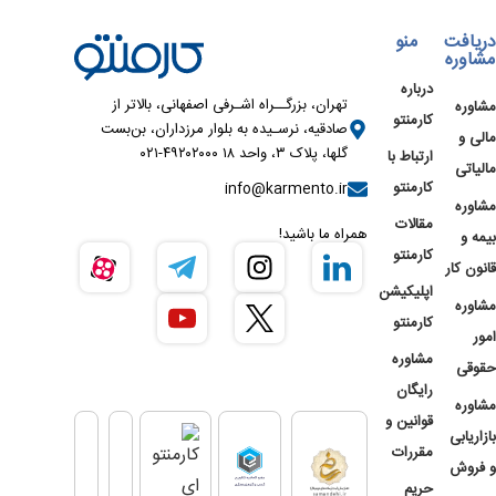
دریافت
منو
مشاوره
درباره
تهران، بزرگــراه اشـرفی اصفهانی، بالاتر از
مشاوره
کارمنتو
صادقیه، نرسـیده به بلوار مرزداران، بن‌بست
مالی و
گلها، پلاک ۳، واحد ۱۸ ۴۹۲۰۲۰۰۰-۰۲۱
ارتباط با
مالیاتی
کارمنتو
info@karmento.ir
مشاوره
مقالات
همراه ما باشید!
بیمه و
کارمنتو
قانون کار
اپلیکیشن
مشاوره
کارمنتو
امور
مشاوره
حقوقی
رایگان
مشاوره
قوانین و
بازاریابی
مقررات
و فروش
حریم