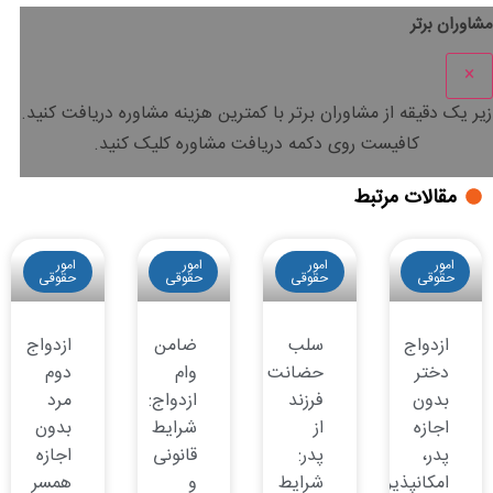
مشاوران برتر
×
زیر یک دقیقه
از مشاوران برتر با
کمترین هزینه
مشاوره دریافت کنید.
کافیست روی دکمه دریافت مشاوره کلیک کنید.
مقالات مرتبط
امور
امور
امور
امور
حقوقی
حقوقی
حقوقی
حقوقی
ازدواج
سلب
ضامن
ازدواج
دختر
حضانت
وام
دوم
بدون
فرزند
ازدواج:
مرد
اجازه
از
شرایط
بدون
پدر،
پدر:
قانونی
اجازه
امکانپذیر
شرایط
و
همسر