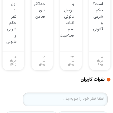
است؟
و
حداکثر
اول
حکم
مراحل
سن
از
شرعی
قانونی
ضامن
نظر
و
اثبات
حکم
قانونی
عدم
شرعی
صلاحیت
و
قانونی
25
16
23
8
مرداد
تیر
تیر
خرداد
1405
1405
1405
1405
نظرات کاربران