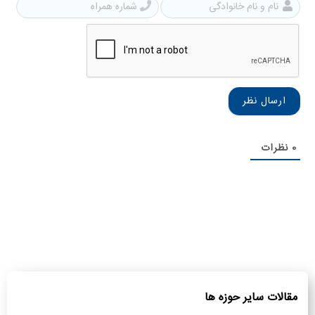
نام
شمار
و
همرا
نام
خانوادگی
0
نظرات
مقالات سایر حوزه ها