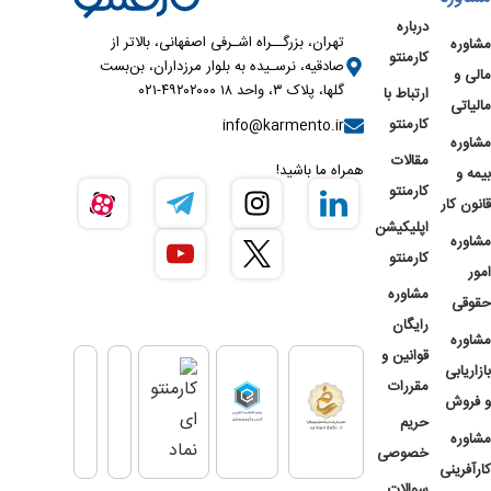
درباره
تهران، بزرگــراه اشـرفی اصفهانی، بالاتر از
مشاوره
کارمنتو
صادقیه، نرسـیده به بلوار مرزداران، بن‌بست
مالی و
گلها، پلاک ۳، واحد ۱۸ ۴۹۲۰۲۰۰۰-۰۲۱
ارتباط با
مالیاتی
کارمنتو
info@karmento.ir
مشاوره
مقالات
همراه ما باشید!
بیمه و
کارمنتو
قانون کار
اپلیکیشن
مشاوره
کارمنتو
امور
مشاوره
حقوقی
رایگان
مشاوره
قوانین و
بازاریابی
مقررات
و فروش
حریم
مشاوره
خصوصی
کارآفرینی
سوالات