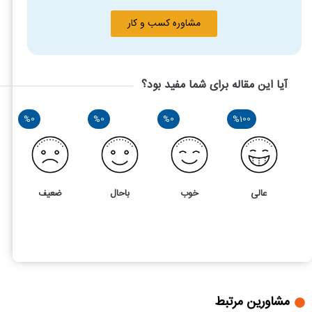
مشاوره کسب و کار
آیا این مقاله برای شما مفید بود؟
%0
%0
%0
%100
عالی
خوب
باحال
ضعیف
1
5
چک دو امضا: قوانین ثبت و مسئولیت های حقوقی و کیفری
مشاورین مرتبط