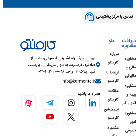
تماس با مرکز پشتیبانی
دریافت
منو
مشاوره
درباره
تهران، بزرگــراه اشـرفی اصفهانی، بالاتر از
مشاوره
کارمنتو
صادقیه، نرسـیده به بلوار مرزداران، بن‌بست
مالی و
گلها، پلاک ۳، واحد ۱۸ ۴۹۲۰۲۰۰۰-۰۲۱
ارتباط با
مالیاتی
کارمنتو
info@karmento.ir
مشاوره
مقالات
همراه ما باشید!
بیمه و
کارمنتو
قانون کار
اپلیکیشن
مشاوره
کارمنتو
امور
مشاوره
حقوقی