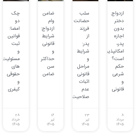
ازدواج
سلب
ضامن
چک
دختر
حضانت
وام
دو
بدون
فرزند
ازدواج:
امضا:
اجازه
از
شرایط
قوانین
پدر،
پدر:
قانونی
ثبت
امکانپذیر
شرایط
و
و
است؟
و
حداکثر
مسئولیت
حکم
مراحل
سن
های
شرعی
قانونی
ضامن
حقوقی
و
اثبات
و
قانونی
عدم
کیفری
صلاحیت
28
16
23
8
مرداد
تیر
تیر
خرداد
1405
1405
1405
1405