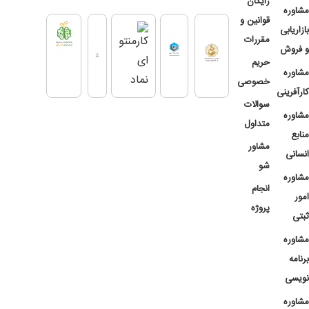
رایگان
مشاوره
قوانین و
بازاریابی
مقررات
و فروش
حریم
مشاوره
خصوصی
کارآفرینی
سوالات
مشاوره
متداول
منابع
مشاور
انسانی
شو
مشاوره
انجام
امور
پروژه
ثبتی
مشاوره
برنامه
نویسی
مشاوره