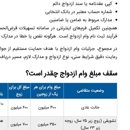
کپی عقدنامه یا سند ازدواج دائم
شماره حساب معتبر در بانک انتخابی
مدارک مربوط به ضامن یا ضامنین
همچنین تکمیل فرم‌های اینترنتی در سامانه تسهیلات قرض‌الحس
فرآیند ثبت نام وام ازدواج است. هرگونه نقص یا خطا در مدارک 
در مجموع، جزئیات وام ازدواج با هدف حمایت مستقیم از جوان
رعایت دقیق شرایط سنی، نوع ازدواج و مدارک لازم، مسیر دریافت و
سقف مبلغ وام ازدواج چقدر است؟
مبلغ وام برای هر
مبلغ کل برای
وضعیت متقاضی
یک از زوجین
زوج
با
حالت عادی
۳۰۰ میلیون
۶۰۰ میلیون
تشویقی (زوج زیر ۲۵ سال، زوجه
هم
۳۵۰ میلیون
۷۰۰ میلیون
زیر ۲۳ سال)