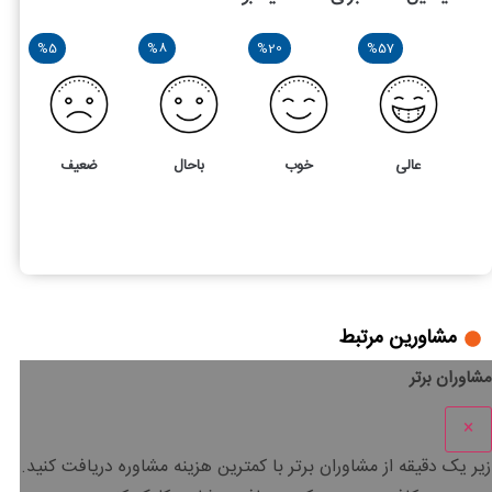
%5
%8
%20
%57
عالی
خوب
باحال
ضعیف
78
5
نحوه دریافت مجوز مشاغل خانگی
مشاورین مرتبط
مشاوران برتر
×
زیر یک دقیقه
از مشاوران برتر با
کمترین هزینه
مشاوره دریافت کنید.