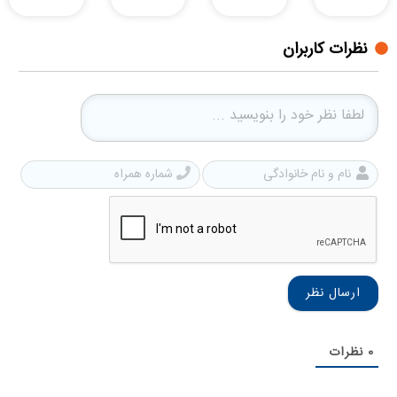
نظرات کاربران
نام
شمار
و
همرا
نام
خانوادگی
0
نظرات