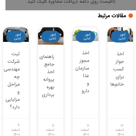
کافیست روی دکمه دریافت مشاوره کلیک کنید.
مقالات مرتبط
امور
امور
امور
امور
ثبتی
ثبتی
ثبتی
ثبتی
اخذ
اخذ
ثبت
راهنمای
مجوز
جواز
شرکت
جامع
سازمان
کسب
مهندسی
اخذ
غذا
برای
چه
پروانه
و
خانم‌ها
مراحل
بهره
دارو
و
برداری
مزایایی
دارد؟
9
11
11
12
اسفند
اسفند
اسفند
اسفند
1401
1401
1401
1401