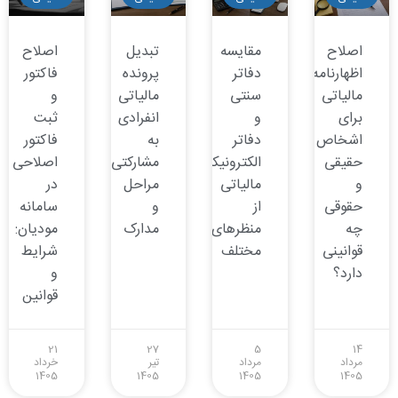
اصلاح
مقایسه
تبدیل
اصلاح
اظهارنامه
دفاتر
پرونده
فاکتور
مالیاتی
سنتی
مالیاتی
و
برای
و
انفرادی
ثبت
اشخاص
دفاتر
به
فاکتور
حقیقی
الکترونیکی
مشارکتی:
اصلاحی
و
مالیاتی
مراحل
در
حقوقی
از
و
سامانه
چه
منظرهای
مدارک
مودیان:
قوانینی
مختلف
شرایط
دارد؟
و
قوانین
21
27
5
14
مرداد
مرداد
تیر
خرداد
1405
1405
1405
1405