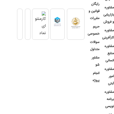
رایگان
مشاوره
قوانین و
بازاریابی
مقررات
و فروش
حریم
مشاوره
خصوصی
کارآفرینی
سوالات
مشاوره
متداول
منابع
مشاور
انسانی
شو
مشاوره
انجام
امور
پروژه
ثبتی
مشاوره
برنامه
نویسی