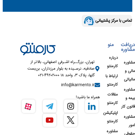
تماس با مرکز پشتیبانی
دریافت
منو
مشاوره
درباره
تهران، بزرگــراه اشـرفی اصفهانی، بالاتر از
مشاوره
کارمنتو
صادقیه، نرسـیده به بلوار مرزداران، بن‌بست
مالی و
گلها، پلاک ۳، واحد ۱۸ ۴۹۲۰۲۰۰۰-۰۲۱
ارتباط با
مالیاتی
کارمنتو
info@karmento.ir
مشاوره
مقالات
همراه ما باشید!
بیمه و
کارمنتو
قانون کار
اپلیکیشن
مشاوره
کارمنتو
امور
مشاوره
حقوقی