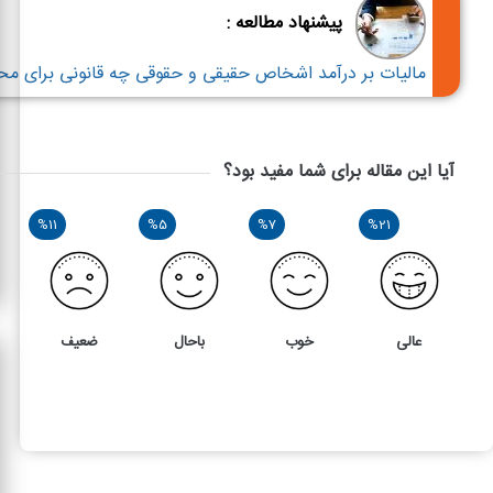
پیشنهاد مطالعه :
مالیات بر درآمد اشخاص حقیقی و حقوقی چه قانونی برای محا
آیا این مقاله برای شما مفید بود؟
%11
%5
%7
%21
عالی
خوب
باحال
ضعیف
114
3
ماده 85 قانون مالیاتهای مستقیم