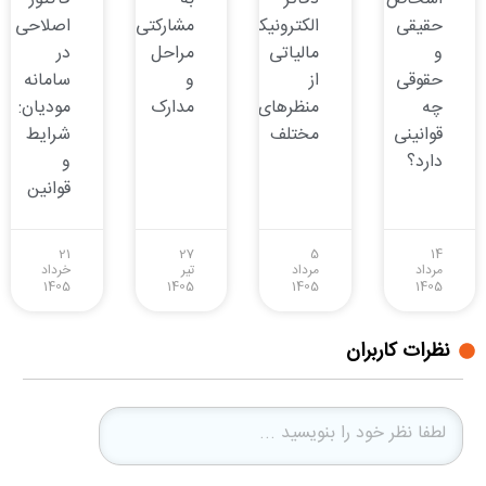
حقیقی
الکترونیکی
مشارکتی:
اصلاحی
و
مالیاتی
مراحل
در
حقوقی
از
و
سامانه
چه
منظرهای
مدارک
مودیان:
قوانینی
مختلف
شرایط
دارد؟
و
قوانین
21
27
5
14
مرداد
مرداد
تیر
خرداد
1405
1405
1405
1405
نظرات کاربران