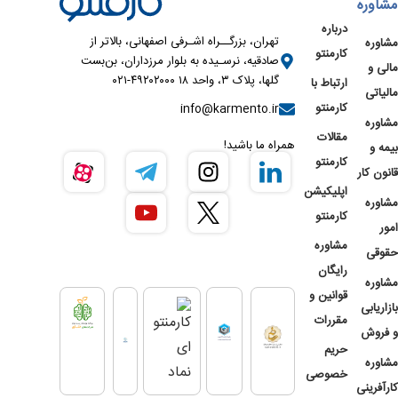
مشاوره
درباره
تهران، بزرگــراه اشـرفی اصفهانی، بالاتر از
مشاوره
کارمنتو
صادقیه، نرسـیده به بلوار مرزداران، بن‌بست
مالی و
گلها، پلاک ۳، واحد ۱۸ ۴۹۲۰۲۰۰۰-۰۲۱
ارتباط با
مالیاتی
کارمنتو
info@karmento.ir
مشاوره
مقالات
همراه ما باشید!
بیمه و
کارمنتو
قانون کار
اپلیکیشن
مشاوره
کارمنتو
امور
مشاوره
حقوقی
رایگان
مشاوره
قوانین و
بازاریابی
مقررات
و فروش
حریم
مشاوره
خصوصی
کارآفرینی