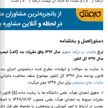
درصد (
۱۰ %)
و نسبت به مازاد آن بیست‌ درصد (
۲۰ %)
است
.
دستورالعمل و بخشنامه
نرخ
مالیات بر درآمد حقوق
سال
۱۳۹۷
وفق مقررات بند (الف) تبصر
سال
۱۳۹۷
کل کشور
قانون بودجه سال 1397 کل کشور، موضوع سقف معافیت مالیاتی
مالیات های مستقیم
برای سال 1397 مقرر می­گردد:
1-­ حقوق اعضای هیأت علمی دا
مقررات مربوط به اعضای هی
بعدی، در ارتباط با امور آموزشی و پژوهشی، با ملحوظ نظر قرار داد