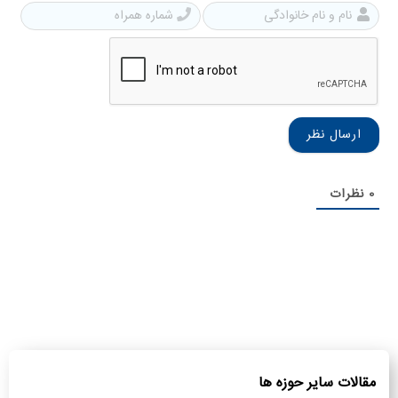
نام
شمار
و
همرا
نام
خانوادگی
0
نظرات
مقالات سایر حوزه ها