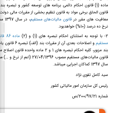
معافیت های مقرر در
قانون مالیات‌های مستقیم
، در 
نرخ ده درصد (10%) خواهدبود
.
2-­ با توجه به استثنای احکام تبصره های (1) و (2)
ماده 
مستقیم
و اصلاحات بعدی آن از مقرر
بند مزبور، کلیه احکام تبصره های 1 و 2 ماده واحده قانون اصلاح
قانون مالیات‌های مستقیم
مصوب 27/04/1396 (اعم از نرخ 
سال 1397 کماکان اجرایی می­باشد.
سید کامل تقوی نژاد
رئیس کل سازمان امور مالیاتی کشور
شماره: 200/97/21/ص