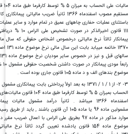
مالیات عل
مستقیم مصوب اسفندماه 1366 ثانیاً ضریب مالیاتی پیم
باستثنای عملیات حفاری چاههای عمیق در تمام موارد و سایر عملیات
111 قانون اخیرالذکر در صورت 
پیمانکار ثالثاً نرخ مالیاتی درخصوص اشخاص حقوقی که سال مال
1370 خاتمه میی
رابعاً 
موضوع بندهای الف و د ماده 105 قانون جاری بوده است .
3- 2- از 1 / 1 / 1371 به بعد اولاً پرداختی بابت پیمانکاری 
الحساب بمیزان 5 % توسط کارفرما طبق ماد
اسفندماه 1366 میباشد . ثانیاً درآمد مشمول مالیات پی
مشمولین ماده 96 یا ماده 105 آن قانون باشند , باید از 
موارد مذکور در ماده 97 بطریق علی الراس با اعمال ضریب
موضوع ماده 154 قانون یادشده تعیین گردد ثالثاً نرخ ما