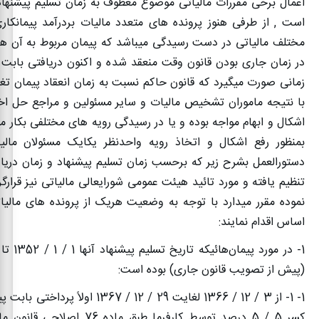
اعمال برخی مقررات مالیاتی موضوع معطوف به زمان تسلیم پیشنهاد 
است , از طرفی هنوز پرونده های متعدد مالیات بردرآمد پیمانکار
مختلف مالیاتی در دست رسیدگی میباشد که پیمان مربوط به آن ها
در زمان جاری بودن قانون وقت منعقد شده و اکنون دریافتی بابت 
زمانی صورت میگیرد که قانون حاکم نسبت به زمان انعقاد پیمان تغی
با نتیجه ماموران تشخیص مالیات و سایر مسئولین و مراجع حل اخت
اشکال و ابهام مواجه بوده و یا در رسیدگی رویه های مختلفی بکار می
بمنظور رفع اشکال و اتخاذ رویه واحدنظر یکایک مسئولان مالیا
دستورالعمل بشرح زیر که برحسب زمان تسلیم پیشنهاد و زمان دریا
تنظیم یافته و مورد تائید هیئت عمومی شورایعالی مالیاتی نیز قرار
نموده مقرر میدارد با توجه به وضعیت هریک از پرونده های مالیا
اساس اقدام نمایند
:
(پیش از تصویب قانون جاری) بوده است:
1- 1- از 3 / 12 / 1366 لغایت 29 / 12 / 1367 ا
کسر 5 / 5 درصد توسط کارفرما طبق ماده 6