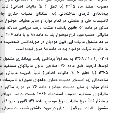
مصوب اسفند ماه 1345 (با تعلق 4 % مالیات اض
پیمانکاری کارهای ساختمانی (به استثنای عملیات حفاری چا
مذکور در ماده 61- قانون یادشده هشت درصد دریافتی سالانه 
مالیاتی حسب مور
% مالیات شرکت موضوع بند ت ماده 80 مزبور نبوده است .
توسط کارفرما طبق ماده 76 اصلاحی قانون مالیاتهای 
1345 (با تعلق 4 % مالیات اضافی) ثانیاً ضریب مالیاتی
ساختمانی (به استثنای عملیات حفاری چاههای عمیق) و تاسیسات ف
مالیاتهای مستقیم مصوب اسفندماه 1366 هش
پیمانکار ثالثاً نرخ مالیاتی نرخ موضوع ماده 