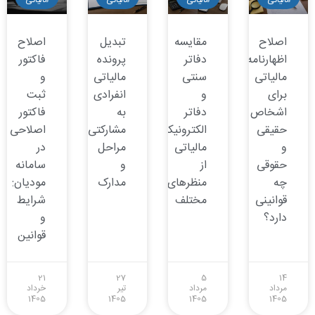
اصلاح
مقایسه
تبدیل
اصلاح
اظهارنامه
دفاتر
پرونده
فاکتور
مالیاتی
سنتی
مالیاتی
و
برای
و
انفرادی
ثبت
اشخاص
دفاتر
به
فاکتور
حقیقی
الکترونیکی
مشارکتی:
اصلاحی
و
مالیاتی
مراحل
در
حقوقی
از
و
سامانه
چه
منظرهای
مدارک
مودیان:
قوانینی
مختلف
شرایط
دارد؟
و
قوانین
21
27
5
14
مرداد
مرداد
تیر
خرداد
1405
1405
1405
1405