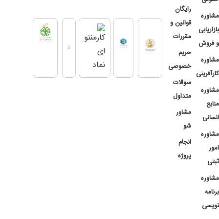
رایگان
مشاوره
قوانین و
بازاریابی
مقررات
و فروش
حریم
مشاوره
خصوصی
کارآفرینی
سوالات
مشاوره
متداول
منابع
مشاور
انسانی
شو
مشاوره
انجام
امور
پروژه
ثبتی
مشاوره
برنامه
نویسی