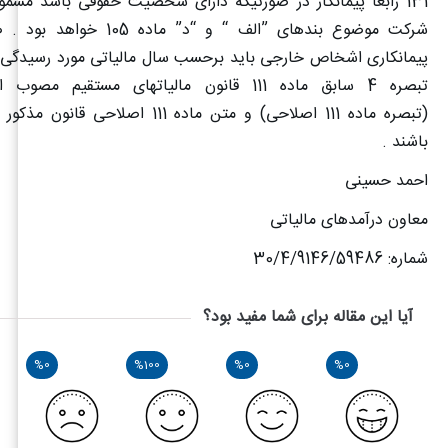
شرکت موضوع بندهای ”الف “ و “د” ما
پیمانکاری اشخاص خارجی باید برحسب سال مالیاتی مورد رسیدگی
(تبصره ماده 111 اصلاحی) و متن ماده 111 اصلاح
باشند .
احمد حسینی
معاون درآمدهای مالیاتی
شماره: 30/4/9146/59486
آیا این مقاله برای شما مفید بود؟
%0
%100
%0
%0