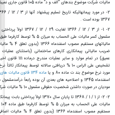
مالیات شرکت موضوع بندهای ”الف و د“ ماده 105 قانون جاری نمیباشد .
1367 بوده است .
2- 1- از 3 / 12 / 1366 لغایت 29 / 2
مالیاتهای مستقیم مصوب اسفن
ضریب مالیاتی پیمانکاری کارهای ساختمانی (باستثنای عملیات
عمیق) در تمام موارد و سایر عملی
تشخیص علی الراس 10 % دریافتی سالانه توسط پیمانکار ثال
مورد نرخ موضوع بند ت ماده 80 و یا
ماده 134 قانون مالیات های مستقیم
اسفندماه 1345 و اصلاحیه های بعدی آن بوده رابعاً درآمدمشمو
مودیان در صورت داشتن شخصیت حقوقی مشمول 10 % مالیات شرکت نبوده است .
2- 2- از 1 / 1 / 1368 تا پایان سال 1370 اولاً پرد
مال
مستقیم مصوب اسفندماه 1366 (بدون تعل