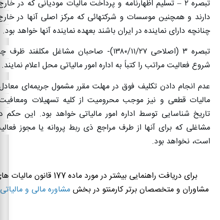
تبصره
۲ –
تسلیم اظهارنامه و پرداخت مالیات مودیانی که در خارج 
دارند و همچنین موسسات و شرکتهائی که مرکز اصلی آنها در ‌خارج
چنانچه دارای نماینده در ایران باشند بعهده نماینده آنها خواهد بود
.
تبصره
۳ (
اصلاحی
۱۳۸۰/۱۱/۲۷)-
صاحبان مشاغل مکلفند ظرف چهار
شروع فعالیت مراتب را کتباً به اداره امور مالیاتی محل اعلام نمایند
.
‌عدم انجام دادن تکلیف فوق در مهلت مقرر مشمول جریمه‌ای معادل 
مالیات قطعی و نیز موجب محرومیت از کلیه تسهیلات و‌معافیت‌ه
تاریخ شناسایی توسط اداره امور مالیاتی خواهد بود. این حکم د
مشاغلی که برای آنها از طرف مراجع ذی ربط‌ پروانه یا مجوز فعال
است، نخواهد بود
.
برای دریافت راهنمایی بیشتر در مورد ماده 77
مشاوران و متخصصان برتر کارمنتو در بخش
مشاوره مالی و مالیاتی