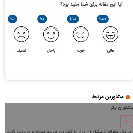
آیا این مقاله برای شما مفید بود؟
%0
%0
%50
%50
عالی
خوب
باحال
ضعیف
2
5
بررسی ماده 177 قانون مالیات های مستقیم
مشاورین مرتبط
مشاوران برتر
×
زیر یک دقیقه
از مشاوران برتر با
کمترین هزینه
مشاوره دریافت کنید.