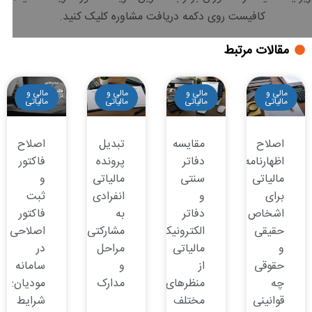
کافیست روی دکمه دریافت مشاوره کلیک کنید.
مقالات مرتبط
مالی و
مالی و
مالی و
مالی و
مالیاتی
مالیاتی
مالیاتی
مالیاتی
اصلاح
مقایسه
تبدیل
اصلاح
اظهارنامه
دفاتر
پرونده
فاکتور
مالیاتی
سنتی
مالیاتی
و
برای
و
انفرادی
ثبت
اشخاص
دفاتر
به
فاکتور
حقیقی
الکترونیکی
مشارکتی:
اصلاحی
و
مالیاتی
مراحل
در
حقوقی
از
و
سامانه
چه
منظرهای
مدارک
مودیان:
قوانینی
مختلف
شرایط