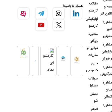
مقالات
همراه ما باشید!
بیمه و
کارمنتو
قانون کار
اپلیکیشن
مشاوره
کارمنتو
امور
مشاوره
حقوقی
رایگان
مشاوره
قوانین و
بازاریابی
مقررات
و فروش
حریم
مشاوره
خصوصی
کارآفرینی
سوالات
مشاوره
متداول
منابع
مشاور
انسانی
شو
مشاوره
انجام