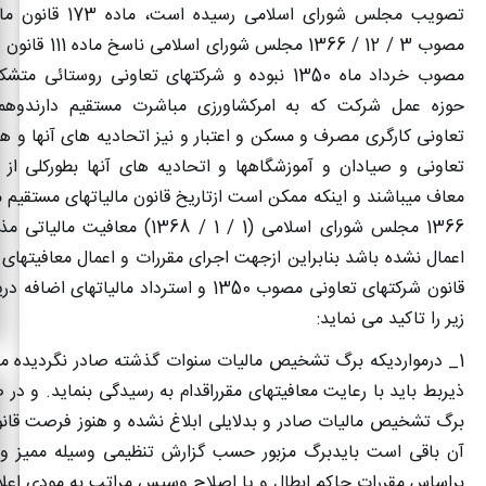
تصویب مجلس شورای اسلامی ر
مصوب 3 / 12 / 1366 مجل
مصوب خرداد ماه 1350 نبوده و شرکتهای تعاونی روستائی 
حوزه عمل شرکت که به امرکشاورزی مباشرت مستقیم دارندوهم
تعاونی کارگری مصرف و مسکن و اعتبار و نیز اتحادیه های آنها و 
تعاونی و صیادان و آموزشگاهها و اتحادیه های آنها بطورکلی از 
1366 مجلس شورای اسلامی (1 / 1 / 1368) معاف
قانون شرکتهای تعاونی مصوب 1350 و استرداد مالیاته
زیر را تاکید می نماید
:
1
_ درمواردیکه برگ تشخیص مالیات سنوات گذشته صادر نگردیده 
ذیربط باید با رعایت معافیتهای مقرراقدام به رسیدگی بنماید. و در ص
برگ تشخیص مالیات صادر و بدلایلی ابلاغ نشده و هنوز فرصت قانو
آن باقی است بایدبرگ مزبور حسب گزارش تنظیمی وسیله ممیز و
براساس مقررات حاکم ابطال و یا اصلاح وسپس مراتب به مودی اعلام 