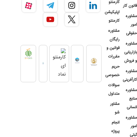
کارمنتو
قانون کار
اپلیکیشن
مشاوره
کارمنتو
امور
مشاوره
حقوقی
رایگان
مشاوره
قوانین و
بازاریابی
مقررات
و فروش
حریم
مشاوره
خصوصی
کارآفرینی
سوالات
مشاوره
متداول
منابع
مشاور
انسانی
شو
مشاوره
انجام
امور
پروژه
ثبتی