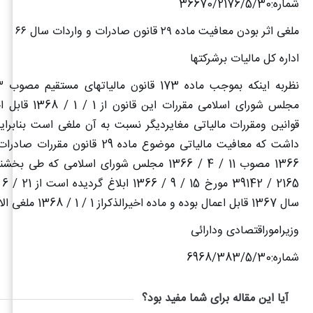
شماره:36670/2176/5/30
ملغی اثر بودن معافیت ماده
۲۹
قانون صادرات و واردات سال
۶۶
اداره کل مالیات برشرکتها
مجلس شورای اسلامی مقررا
قوانین ومقررات مالیاتی مغایردیگر نسبت به آن ملغی است بنابرا
داشت که معافیت مالیاتی موضوع ماده 29 قانو
سال 1367 قابل اعمال بوده و ماده اخیرالذکراز 1 / 1 / 1368 ملغی الاثر میباشد
وزیراموراقتصادی ودارائی
شماره:6968/383/5/30
آیا این مقاله برای شما مفید بود؟