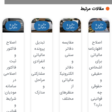
مقالات مرتبط
مالی و
مالی و
مالی و
مالی و
مالیاتی
مالیاتی
مالیاتی
مالیاتی
اصلاح
مقایسه
تبدیل
اصلاح
اظهارنامه
دفاتر
پرونده
فاکتور
مالیاتی
سنتی
مالیاتی
و
برای
و
انفرادی
ثبت
اشخاص
دفاتر
به
فاکتور
حقیقی
الکترونیکی
مشارکتی:
اصلاحی
و
مالیاتی
مراحل
در
حقوقی
از
و
سامانه
چه
منظرهای
مدارک
مودیان:
قوانینی
مختلف
شرایط
دارد؟
و
قوانین