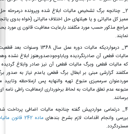
2
_ چنانچه برگ تشخیص مالیات ابلاغ شده وپرونده درمرحله حل
ممیز کل مالیاتی و یا هیئتهای حل اختلاف مالیاتی (خواه بدوی یاتج
مراجع مذکور حسب مورد مکلفند بارعایت معافیت قانون ی مورد بح
نمایند.
3
_ درمواردیکه مالیات دوره عمل سال 1368 و
مالیات قطعی آن صادرنگردیده ویاباوجودصدورهنوز ابلاغ نشده وه
که مالیات قطعی وبرگ مالیات قطعی آن نیز صادر وابلاغ گردیده م
مکلفند گزارشی مبنی بر ابطال برگ قطعی یاعدم نیاز به صدور
موردعنوان سرممیزی متبوع تهیه والنهایه پس ازملاحظه وتایید مم
متبوعه عدم تعلق مالیات به لحاظ برخورداری ازمعافیت راطی نامه ای
برسانند.
4
_ درتمامی مواردپیش گفته چنانچه مالیات اضافی پرداخت شد
بررسی وانجام اقدامات لازم بشرح بندهای
ماده 242 قانون مالیات های مستقیم
مستردگردد.