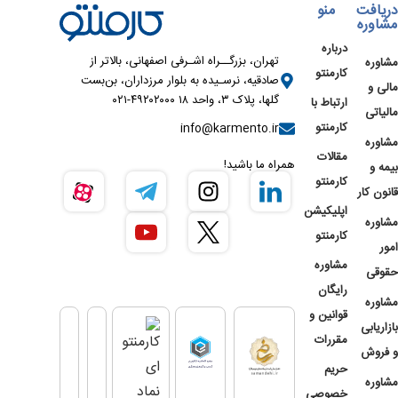
دریافت
منو
مشاوره
درباره
تهران، بزرگــراه اشـرفی اصفهانی، بالاتر از
مشاوره
کارمنتو
صادقیه، نرسـیده به بلوار مرزداران، بن‌بست
مالی و
گلها، پلاک ۳، واحد ۱۸ ۴۹۲۰۲۰۰۰-۰۲۱
ارتباط با
مالیاتی
کارمنتو
info@karmento.ir
مشاوره
مقالات
همراه ما باشید!
بیمه و
کارمنتو
قانون کار
اپلیکیشن
مشاوره
کارمنتو
امور
مشاوره
حقوقی
رایگان
مشاوره
قوانین و
بازاریابی
مقررات
و فروش
حریم
مشاوره
خصوصی