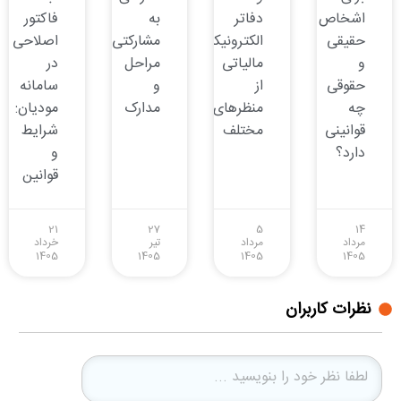
اشخاص
دفاتر
به
فاکتور
حقیقی
الکترونیکی
مشارکتی:
اصلاحی
و
مالیاتی
مراحل
در
حقوقی
از
و
سامانه
چه
منظرهای
مدارک
مودیان:
قوانینی
مختلف
شرایط
دارد؟
و
قوانین
21
27
5
14
مرداد
مرداد
تیر
خرداد
1405
1405
1405
1405
نظرات کاربران