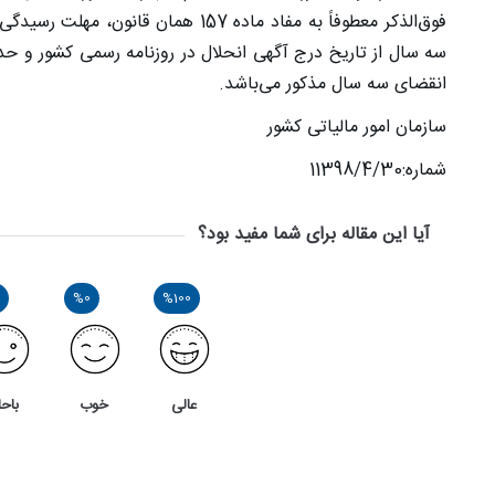
فوق‌الذکر معطوفاً به مفاد ماده 157 
سه سال از تاریخ درج آگهی انحلال در روزنامه رسمی کشور و 
انقضای سه سال مذکور می‌باشد
.
سازمان امور مالیاتی کشور
شماره:11398/4/30
آیا این مقاله برای شما مفید بود؟
%0
%100
عالی
خوب
باحا
2
5
بررسی ماده 118 قانون مالیات های مستقیم