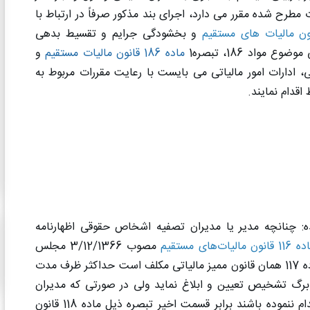
مطرح شده مقرر می دارد، اجرای بند مذکور صرفاً در ارتباط با
و بخشودگی جرایم و تقسیط بدهی
واد 186، تبصره1
ماده 186 قانون مالیات مستقیم
و
 ادارات امور مالیاتی می بایست با رعایت مقررات مربوط به
اقدام نمایند
.
ه: چنانچه مدیر یا مدیران تصفیه اشخاص حقوقی اظهارنامه
 قانون مالیات‌های مستقیم
مصوب 3/12/1366 مجلس
شورای اسلامی تسلیم حوزه مالیاتی ذی‌ربط نموده باشند طبق ماده 117 همان قانون ممیز مالیاتی مکلف است حداکثر ظرف مدت
ب برگ تشخیص تعیین و ابلاغ نماید ولی در صورتی که مدیران
تصفیه در موعد مقرر نسبت به تسلیم اظهارنامه دوره انحلال اقدام ننموده باشند برابر قسمت اخیر تبصره ذیل ماده 118 قانون