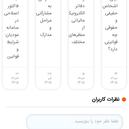
اشخاص
دفاتر
به
فاکتور
حقیقی
الکترونیکی
مشارکتی:
اصلاحی
و
مالیاتی
مراحل
در
حقوقی
از
و
سامانه
چه
منظرهای
مدارک
مودیان:
قوانینی
مختلف
شرایط
دارد؟
و
قوانین
21
27
5
14
مرداد
مرداد
تیر
خرداد
1405
1405
1405
1405
نظرات کاربران