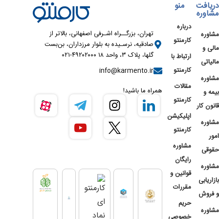
دریافت
منو
مشاوره
درباره
تهران، بزرگــراه اشـرفی اصفهانی، بالاتر از
مشاوره
کارمنتو
صادقیه، نرسـیده به بلوار مرزداران، بن‌بست
مالی و
گلها، پلاک ۳، واحد ۱۸ ۴۹۲۰۲۰۰۰-۰۲۱
ارتباط با
مالیاتی
کارمنتو
info@karmento.ir
مشاوره
مقالات
همراه ما باشید!
بیمه و
کارمنتو
قانون کار
اپلیکیشن
مشاوره
کارمنتو
امور
مشاوره
حقوقی
رایگان
مشاوره
قوانین و
بازاریابی
مقررات
و فروش
حریم
مشاوره
خصوصی