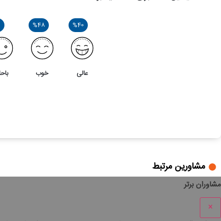
6
%48
%40
عالی
خوب
باحا
162
5
نکات طلایی قراردادهای مشارکت در ساخت
مشاورین مرتبط
مشاوران برتر
×