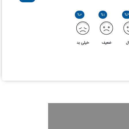
%2
%1
%
ل
ضعیف
خیلی بد