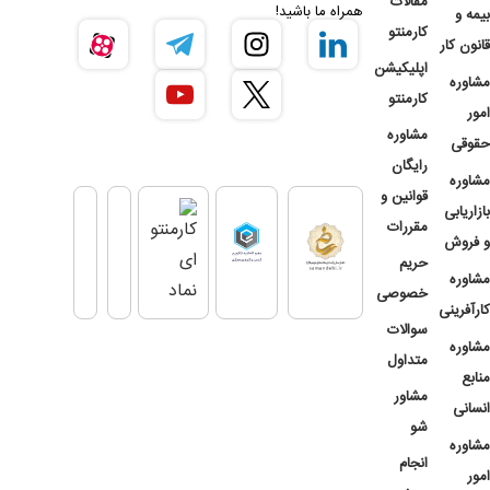
مقالات
همراه ما باشید!
بیمه و
کارمنتو
قانون کار
اپلیکیشن
مشاوره
کارمنتو
امور
مشاوره
حقوقی
رایگان
مشاوره
قوانین و
بازاریابی
مقررات
و فروش
حریم
مشاوره
خصوصی
کارآفرینی
سوالات
مشاوره
متداول
منابع
مشاور
انسانی
شو
مشاوره
انجام
امور