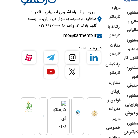
درباره
تهران، بزرگــراه اشـرفی اصفهانی، بالاتر از
مشاوره
کارمنتو
صادقیه، نرسـیده به بلوار مرزداران، بن‌بست
مالی و
گلها، پلاک ۳، واحد ۱۸ ۴۹۲۰۲۰۰۰-۰۲۱
ارتباط با
مالیاتی
کارمنتو
info@karmento.ir
مشاوره
مقالات
همراه ما باشید!
بیمه و
کارمنتو
قانون کار
اپلیکیشن
مشاوره
کارمنتو
امور
مشاوره
حقوقی
رایگان
مشاوره
قوانین و
بازاریابی
مقررات
و فروش
حریم
مشاوره
خصوصی
کارآفرینی
سوالات