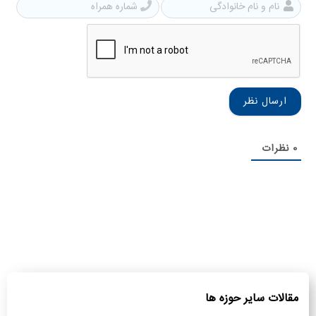
نام
شمار
و
همرا
نام
خانوادگی
0
نظرات
مقالات سایر حوزه ها