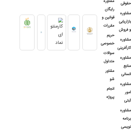
مشاوره
حقوقی
رایگان
مشاوره
قوانین و
بازاریابی
مقررات
و فروش
حریم
مشاوره
خصوصی
کارآفرینی
سوالات
مشاوره
متداول
منابع
مشاور
انسانی
شو
مشاوره
انجام
امور
پروژه
ثبتی
مشاوره
برنامه
نویسی