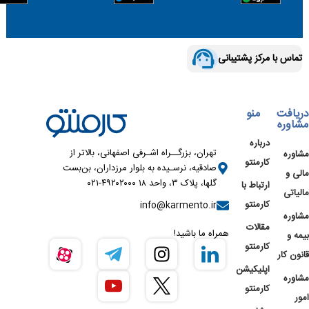
تماس با مرکز پشتیبانی
دریافت
منو
مشاوره
درباره
تهران، بزرگــراه اشـرفی اصفهانی، بالاتر از
مشاوره
کارمنتو
صادقیه، نرسـیده به بلوار مرزداران، بن‌بست
مالی و
گلها، پلاک ۳، واحد ۱۸ ۴۹۲۰۲۰۰۰-۰۲۱
ارتباط با
مالیاتی
کارمنتو
info@karmento.ir
مشاوره
مقالات
همراه ما باشید!
بیمه و
کارمنتو
قانون کار
اپلیکیشن
مشاوره
کارمنتو
امور