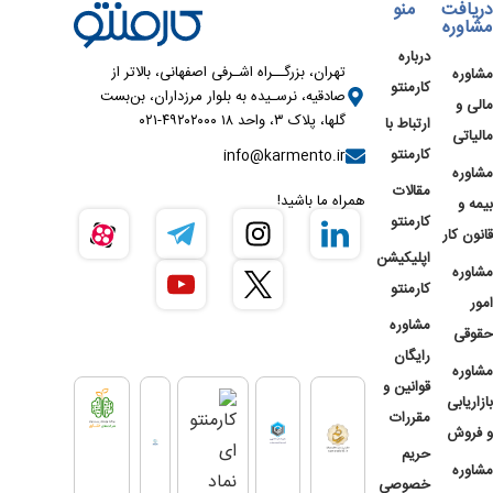
دریافت
منو
مشاوره
درباره
تهران، بزرگــراه اشـرفی اصفهانی، بالاتر از
مشاوره
کارمنتو
صادقیه، نرسـیده به بلوار مرزداران، بن‌بست
مالی و
گلها، پلاک ۳، واحد ۱۸ ۴۹۲۰۲۰۰۰-۰۲۱
ارتباط با
مالیاتی
کارمنتو
info@karmento.ir
مشاوره
مقالات
همراه ما باشید!
بیمه و
کارمنتو
قانون کار
اپلیکیشن
مشاوره
کارمنتو
امور
مشاوره
حقوقی
رایگان
مشاوره
قوانین و
بازاریابی
مقررات
و فروش
حریم
مشاوره
خصوصی