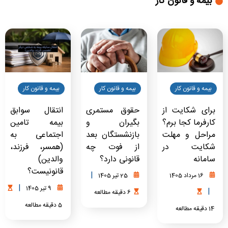
بیمه و قانون کار
بیمه و قانون کار
بیمه و قانون کار
بیمه و قانون کار
برای شکایت از
حقوق مستمری
انتقال سوابق
کارفرما کجا برم؟
بگیران و
بیمه تامین
مراحل و مهلت
بازنشستگان بعد
اجتماعی به
شکایت در
از فوت چه
(همسر، فرزند،
سامانه
قانونی دارد؟
والدین)
قانونیست؟
|
16 مرداد 1405
25 تیر 1405
|
9 تیر 1405
|
6
دقیقه
مطالعه
5
دقیقه
مطالعه
14
دقیقه
مطالعه