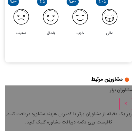
%13
%5
%32
%25
عالی
خوب
باحال
ضعیف
59
4
بررسی ماده 77 قانون مالیات های مستقیم
مشاورین مرتبط
مشاوران برتر
×
زیر یک دقیقه
از مشاوران برتر با
کمترین هزینه
مشاوره دریافت کنید.
کافیست روی دکمه دریافت مشاوره کلیک کنید.