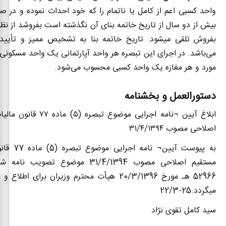
واحد ‌کسبی اعم از کامل یا ناتمام را که خود احداث نموده و در 
بیش از دو سال از تاریخ خاتمه بنای آن نگذشته است بفروشد از نظر ‌
بفروش تلقی میشود. تاریخ خاتمه بنا به تشخیص ممیز و تأیید
می‌باشد. در اجرای این تبصره هر واحد آپارتمانی یک‌ واحد مسکو
مورد و هر مغازه یک واحد کسبی محسوب می‌شود
.
دستورالعمل و بخشنامه
ابلاغ آیین ¬نامه اجرایی موضوع تبصره (
۵)
ماده
۷۷
قانون مالی
اصلاحی مصوب
۳۱/۴/۱۳۹۴
به پیوست آیین¬
52966 هـ مورخ 20/3/1396 هیأت محترم وزیران برای اطلا
میگردد.25-22/3
سید کامل تقوی نژاد