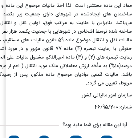
ساختمان های ایجادشده در شهرهای دارای جمعیت زیر یکصد هزا
می‌باشد. بنابراین با عنایت به مراتب فوق، اولین نقل و انتقا
ساخته شده توسط اشخاص در شهرهایی با جمعیت یکصد هزار نفر و با
مالیات نقل و انتقال موضوع ماده 59 قانون مالیات 
حقوقی با رعایت تبصره (4) ماده 77 قانون مزبور 
رعایت تبصره های (2) و (4) ماده اخیرالذکر، مشمول مالیات
درصد(10%) به مأخذ ارزش معاملاتی ملک مورد انتقال ( اعم از ع
باشد. مالیات قطعی مؤدیان موضوع ماده مذکور، پس از رسیدگ
مربوط، تعیین می گردد.
سازمان امور مالیاتی کشور
شماره: 46/95/200
آیا این مقاله برای شما مفید بود؟