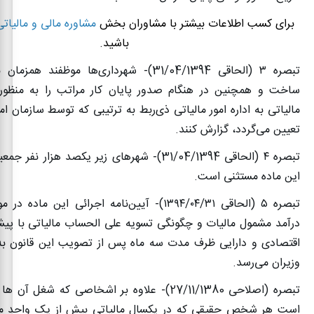
برای کسب اطلاعات بیشتر با مشاوران بخش
مشاوره مالی و مالیاتی
باشید.
تبصره
۳ (
الحاقی 31/04/1394)- شهرداری‌ها موظفند همز
ساخت و همچنین در هنگام صدور پایان کار مراتب را به منظور
مالیاتی به اداره امور مالیاتی ذی‌ربط به ترتیبی که توسط سازمان ام
تعیین می‌‌گردد، گزارش کنند
.
تبصره
۴ (
الحاقی 31/04/1394)- شهرهای زیر یکصد هزار نف
این ماده مستثنی است
.
تبصره
۵ (
الحاقی
۱۳۹۴/۰۴/۳۱)-
آیین‌نامه اجرائی این ماده در م
درآمد مشمول مالیات و چگونگی تسویه علی‌ الحساب مالیاتی با پیشن
اقتصادی و دارایی ظرف مدت سه ماه پس از تصویب این قانون ب
وزیران می‌رسد
.
تبصره (اصلاحی 27/11/1380)- علاوه بر اشخاصی که شغل
است هر شخص حقیقی که در یکسال مالیاتی بیش از یک واحد مس