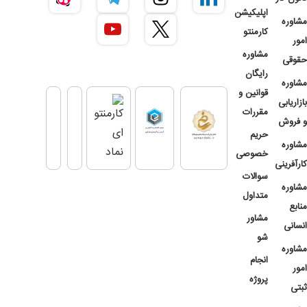
اپلیکیشن
مشاوره
کارمنتو
امور
مشاوره
حقوقی
رایگان
مشاوره
قوانین و
بازاریابی
مقررات
و فروش
حریم
مشاوره
خصوصی
کارآفرینی
سوالات
مشاوره
متداول
منابع
مشاور
انسانی
شو
مشاوره
انجام
امور
پروژه
ثبتی