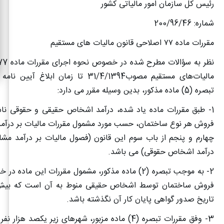
رئیس کل سازمان امور مالیاتی کشور
شماره: 200/96/46
مقررات ماده
۷۷
اصلاحی قانون مالیات های مستقیم
مالیات‌های مستقیم مصوب31/4/1394 تا زمان ابل
تبصره (5) ماده مذکور، بدین وسیله مقرر می دارد
:
1- طبق مقررات ماده یاد شده، درآمد اشخاص حقیقی و حقوقی ن
فروش هر نوع ساختمان، حسب مورد مشمول مقررات مالیات بر درآ
چهارم و پنجم از باب سوم این قانون (فصول مالیات بر درآمد مشا
درآمد اشخاص حقوقی) می باشد.
2- به موجب تبصره (2) ماده مذکور، مشمول مقررات این م
فروش ساختمان توسط اشخاص حقیقی منوط به آن است که بیش 
تاریخ صدور گواهی پایان کار آن نگذشته باشد.
3- وفق مقررات تبصره (4) ماده مزبور، شهرهای زیر یکصد ه