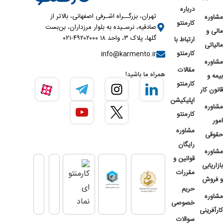
درباره
تهران، بزرگــراه اشـرفی اصفهانی، بالاتر از
مشاوره
کارمنتو
صادقیه، نرسـیده به بلوار مرزداران، بن‌بست
مالی و
گلها، پلاک ۳، واحد ۱۸ ۴۹۲۰۲۰۰۰-۰۲۱
ارتباط با
مالیاتی
کارمنتو
info@karmento.ir
مشاوره
مقالات
همراه ما باشید!
بیمه و
کارمنتو
قانون کار
اپلیکیشن
مشاوره
کارمنتو
امور
مشاوره
حقوقی
رایگان
مشاوره
قوانین و
بازاریابی
مقررات
و فروش
حریم
مشاوره
خصوصی
کارآفرینی
سوالات