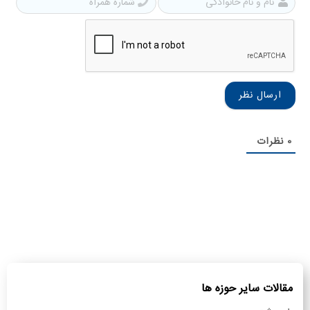
نام
شمار
و
همرا
نام
خانوادگی
0
نظرات
مقالات سایر حوزه ها