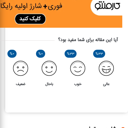
آیا این مقاله برای شما مفید بود؟
%0
%0
%33
%33
عالی
خوب
باحال
ضعیف
3
4
ماده 75 قانون کار