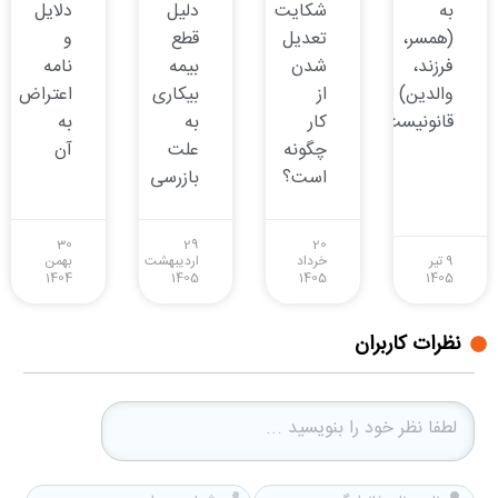
به
شکایت
دلیل
دلایل
(همسر،
تعدیل
قطع
و
فرزند،
شدن
بیمه
نامه
والدین)
از
بیکاری
اعتراض
قانونیست؟
کار
به
به
چگونه
علت
آن
است؟
بازرسی
30
29
20
9 تیر
خرداد
اردیبهشت
بهمن
1404
1405
1405
1405
نظرات کاربران