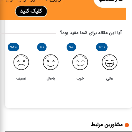
آیا این مقاله برای شما مفید بود؟
%40
%0
%0
%20
عالی
خوب
باحال
ضعیف
5
3
ماده 72 قانون کار
مشاورین مرتبط