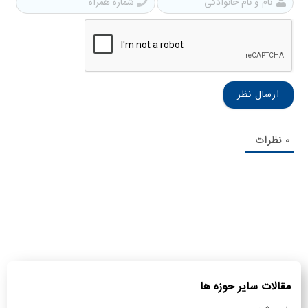
نام
شمار
و
همرا
نام
خانوادگی
0
نظرات
مقالات سایر حوزه ها