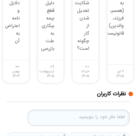
به
شکایت
دلیل
دلایل
(همسر،
تعدیل
قطع
و
فرزند،
شدن
بیمه
نامه
والدین)
از
بیکاری
اعتراض
قانونیست؟
کار
به
به
چگونه
علت
آن
است؟
بازرسی
30
29
20
9 تیر
خرداد
اردیبهشت
بهمن
1404
1405
1405
1405
نظرات کاربران