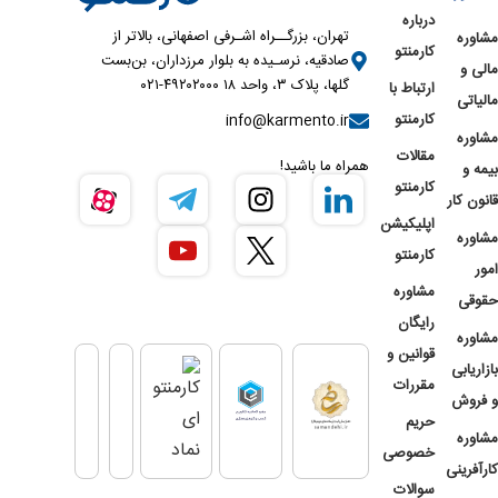
درباره
تهران، بزرگــراه اشـرفی اصفهانی، بالاتر از
مشاوره
کارمنتو
صادقیه، نرسـیده به بلوار مرزداران، بن‌بست
مالی و
گلها، پلاک ۳، واحد ۱۸ ۴۹۲۰۲۰۰۰-۰۲۱
ارتباط با
مالیاتی
کارمنتو
info@karmento.ir
مشاوره
مقالات
همراه ما باشید!
بیمه و
کارمنتو
قانون کار
اپلیکیشن
مشاوره
کارمنتو
امور
مشاوره
حقوقی
رایگان
مشاوره
قوانین و
بازاریابی
مقررات
و فروش
حریم
مشاوره
خصوصی
کارآفرینی
سوالات