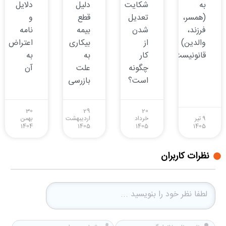
به
شکایت
دلیل
دلایل
(همسر،
تعدیل
قطع
و
فرزند،
شدن
بیمه
نامه
والدین)
از
بیکاری
اعتراض
قانونیست؟
کار
به
به
چگونه
علت
آن
است؟
بازرسی
30
29
20
9 تیر
خرداد
اردیبهشت
بهمن
1404
1405
1405
1405
نظرات کاربران