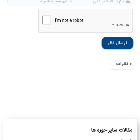
نام
شمار
و
همرا
نام
خانوادگی
0
نظرات
مقالات سایر حوزه ها