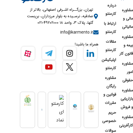
درباره
تهران، بزرگــراه اشـرفی اصفهانی، بالاتر از
مشاوره
کارمنتو
صادقیه، نرسـیده به بلوار مرزداران، بن‌بست
مالی و
گلها، پلاک ۳، واحد ۱۸ ۴۹۲۰۲۰۰۰-۰۲۱
ارتباط با
مالیاتی
کارمنتو
info@karmento.ir
مشاوره
مقالات
همراه ما باشید!
بیمه و
کارمنتو
قانون کار
اپلیکیشن
مشاوره
کارمنتو
امور
مشاوره
حقوقی
رایگان
مشاوره
قوانین و
بازاریابی
مقررات
و فروش
حریم
مشاوره
خصوصی
کارآفرینی
سوالات