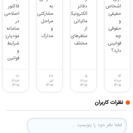
اشخاص
دفاتر
به
فاکتور
حقیقی
الکترونیکی
مشارکتی:
اصلاحی
و
مالیاتی
مراحل
در
حقوقی
از
و
سامانه
چه
منظرهای
مدارک
مودیان:
قوانینی
مختلف
شرایط
دارد؟
و
قوانین
21
27
5
14
مرداد
مرداد
تیر
خرداد
1405
1405
1405
1405
نظرات کاربران