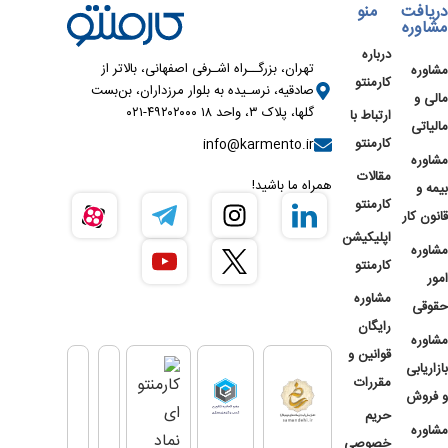
دریافت
منو
مشاوره
درباره
تهران، بزرگــراه اشـرفی اصفهانی، بالاتر از
مشاوره
کارمنتو
صادقیه، نرسـیده به بلوار مرزداران، بن‌بست
مالی و
گلها، پلاک ۳، واحد ۱۸ ۴۹۲۰۲۰۰۰-۰۲۱
ارتباط با
مالیاتی
کارمنتو
info@karmento.ir
مشاوره
مقالات
همراه ما باشید!
بیمه و
کارمنتو
قانون کار
اپلیکیشن
مشاوره
کارمنتو
امور
مشاوره
حقوقی
رایگان
مشاوره
قوانین و
بازاریابی
مقررات
و فروش
حریم
مشاوره
خصوصی